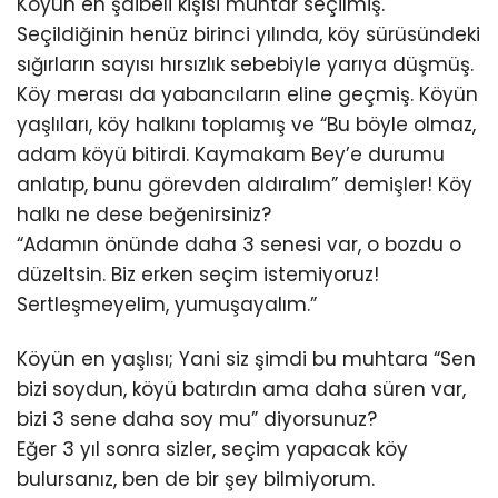
Köyün en şaibeli kişisi muhtar seçilmiş.
Seçildiğinin henüz birinci yılında, köy sürüsündeki
sığırların sayısı hırsızlık sebebiyle yarıya düşmüş.
Köy merası da yabancıların eline geçmiş. Köyün
yaşlıları, köy halkını toplamış ve “Bu böyle olmaz,
adam köyü bitirdi. Kaymakam Bey’e durumu
anlatıp, bunu görevden aldıralım” demişler! Köy
halkı ne dese beğenirsiniz?
“Adamın önünde daha 3 senesi var, o bozdu o
düzeltsin. Biz erken seçim istemiyoruz!
Sertleşmeyelim, yumuşayalım.”
Köyün en yaşlısı; Yani siz şimdi bu muhtara “Sen
bizi soydun, köyü batırdın ama daha süren var,
bizi 3 sene daha soy mu” diyorsunuz?
Eğer 3 yıl sonra sizler, seçim yapacak köy
bulursanız, ben de bir şey bilmiyorum.