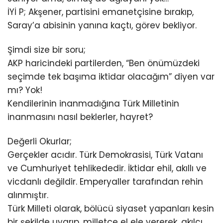
İYİ P; Akşener, partisini emanetçisine bırakıp,
Saray’a abisinin yanına kaçtı, görev bekliyor.
Şimdi size bir soru;
AKP haricindeki partilerden, “Ben önümüzdeki
seçimde tek başıma iktidar olacağım” diyen var
mı? Yok!
Kendilerinin inanmadığına Türk Milletinin
inanmasını nasıl beklerler, hayret?
Değerli Okurlar;
Gerçekler acıdır. Türk Demokrasisi, Türk Vatanı
ve Cumhuriyet tehlikededir. İktidar ehil, akıllı ve
vicdanlı değildir. Emperyaller tarafından rehin
alınmıştır.
Türk Milleti olarak, bölücü siyaset yapanları kesin
bir şekilde uyarıp, milletçe el ele vererek, akılcı