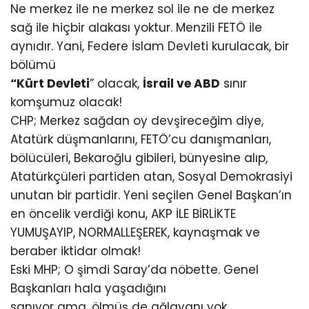
Ne merkez ile ne merkez sol ile ne de merkez
sağ ile hiçbir alakası yoktur. Menzili FETÖ ile
aynıdır. Yani, Federe İslam Devleti kurulacak, bir
bölümü
“Kürt Devleti
” olacak,
İsrail ve ABD
sınır
komşumuz olacak!
CHP; Merkez sağdan oy devşireceğim diye,
Atatürk düşmanlarını, FETÖ’cu danışmanları,
bölücüleri, Bekaroğlu gibileri, bünyesine alıp,
Atatürkçüleri partiden atan, Sosyal Demokrasiyi
unutan bir partidir. Yeni seçilen Genel Başkan’ın
en öncelik verdiği konu, AKP İLE BİRLİKTE
YUMUŞAYIP, NORMALLEŞEREK, kaynaşmak ve
beraber iktidar olmak!
Eski MHP; O şimdi Saray’da nöbette. Genel
Başkanları hala yaşadığını
sanıyor ama, ölmüş de ağlayanı yok…