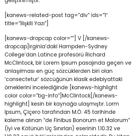
geliştirilmiştir.
[kanews-related-post tag=”div” ids=”1″
title=”İlişkili Yazı”]
[kanews-dropcap color=””] V [/kanews-
dropcap]irginia’daki Hampden-Sydney
College’dan Latince profesörü Richard
McClintock, bir Lorem Ipsum pasajında geçen ve
anlaşılması en güç sözcüklerden biri olan
‘consectetur’ sözcüğünün klasik edebiyattaki
örneklerini incelediğinde [kanews-highlight
color color=”bg-info”]McClintock[/kanews-
highlight] kesin bir kaynağa ulaşmıştır. Lorm
Ipsum, Çiçero tarafından M.Ö. 45 tarihinde
kaleme alınan “de Finibus Bonorum et Malorum”
(İyi ve Kötünün Uç Sınırları) eserinin 1.10.32 ve