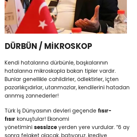
DÜRBÜN / MİKROSKOP
Kendi hatalarına dürbünle, başkalarının
hatalarına mikroskopla bakan tipler vardır.
Bunlar genellikle cahildirler, ödlektirler, içten
pazarlıkçıdırlar, utanmazlar, kendilerini hatadan
arınmış zannederler!
Türk İş Dünyasının devleri geçende
fısır-
fısır
konuştular! Ekonomi
yönetimini
sessizce
yerden yere vurdular. “6 ay
sonra felaket olacak, batıyoruz, krediye