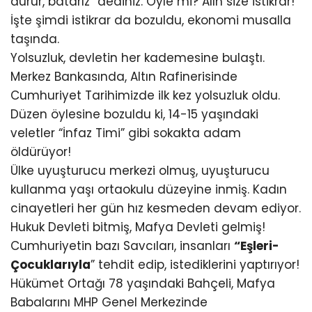
durur, batarız” dediniz. Öyle mi? Alın size istikrar!
İşte şimdi istikrar da bozuldu, ekonomi musalla
taşında.
Yolsuzluk, devletin her kademesine bulaştı.
Merkez Bankasında, Altın Rafinerisinde
Cumhuriyet Tarihimizde ilk kez yolsuzluk oldu.
Düzen öylesine bozuldu ki, 14-15 yaşındaki
veletler “İnfaz Timi” gibi sokakta adam
öldürüyor!
Ülke uyuşturucu merkezi olmuş, uyuşturucu
kullanma yaşı ortaokulu düzeyine inmiş. Kadın
cinayetleri her gün hız kesmeden devam ediyor.
Hukuk Devleti bitmiş, Mafya Devleti gelmiş!
Cumhuriyetin bazı Savcıları, insanları
“Eşleri-
Çocuklarıyla
” tehdit edip, istediklerini yaptırıyor!
Hükümet Ortağı 78 yaşındaki Bahçeli, Mafya
Babalarını MHP Genel Merkezinde