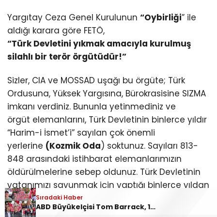
Yargıtay Ceza Genel Kurulunun
“Oybirliği
” ile
aldığı karara göre FETÖ,
“Türk Devletini yıkmak amacıyla kurulmuş
silahlı bir terör örgütüdür!”
Sizler, CIA ve MOSSAD uşağı bu örgüte; Türk
Ordusuna, Yüksek Yargısına, Bürokrasisine SIZMA
imkanı verdiniz. Bununla yetinmediniz ve
örgüt elemanlarını, Türk Devletinin binlerce yıldır
“Harim-i İsmet’i” sayılan çok önemli
yerlerine
(Kozmik Oda
) soktunuz. Sayıları 813-
848 arasındaki istihbarat elemanlarımızın
öldürülmelerine sebep oldunuz. Türk Devletinin
vatanımızı savunmak için yaptığı binlerce yıldan
süzülerek gelip oluşan
Sıradaki Haber
ABD Büyükelçisi Tom Barrack, 19 Mayıs’ta Ankara’da protesto edildi: “Barrack evine dön!”
“Savunma Belgelerinin” yabancı istihbarat