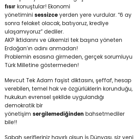
fısır
konuştular! Ekonomi
yönetimini
sessizce
yerden yere vurdular. “6 ay
sonra felaket olacak, batıyoruz, krediye
ulaşamıyoruz” dediler.
AKP İktidarını ve ülkemizi tek başına yöneten
Erdoğan’ın adını anmadan!
Problemin esasına girmeden, gerçek sorumluyu
Türk Milletine göstermeden!
Mevcut Tek Adam faşist diktasını, şeffaf, hesap
verebilen, temel hak ve özgürlüklerin korunduğu,
hukukun evrensel şekilde uygulandığı
demokratik bir
yönetişim
sergilemediğinden
bahsetmediler
bile!!
Sabah şerifleriniz hayırlı olsun İş Dünyası, siz yeni