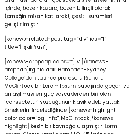
aşamasında olan çok sayıda site listelenir. Yıllar
içinde, bazen kazara, bazen bilinçli olarak
(örneğin mizah katılarak), çeşitli sürümleri
geliştirilmiştir.
[kanews-related-post tag=”div” ids=”1″
title=”İlişkili Yazı”]
[kanews-dropcap color=””] V [/kanews-
dropcap]irginia’daki Hampden-Sydney
College’dan Latince profesörü Richard
McClintock, bir Lorem Ipsum pasajında geçen ve
anlaşılması en güç sözcüklerden biri olan
‘consectetur’ sözcüğünün klasik edebiyattaki
örneklerini incelediğinde [kanews-highlight
color color=”bg-info”]McClintock[/kanews-
highlight] kesin bir kaynağa ulaşmıştır. Lorm