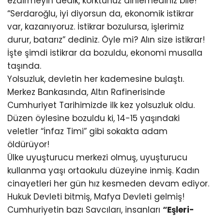
ezdirmeyin dedik, korktunuz dinlemediniz bile!
“Serdaroğlu, iyi diyorsun da, ekonomik istikrar
var, kazanıyoruz. İstikrar bozulursa, işlerimiz
durur, batarız” dediniz. Öyle mi? Alın size istikrar!
İşte şimdi istikrar da bozuldu, ekonomi musalla
taşında.
Yolsuzluk, devletin her kademesine bulaştı.
Merkez Bankasında, Altın Rafinerisinde
Cumhuriyet Tarihimizde ilk kez yolsuzluk oldu.
Düzen öylesine bozuldu ki, 14-15 yaşındaki
veletler “İnfaz Timi” gibi sokakta adam
öldürüyor!
Ülke uyuşturucu merkezi olmuş, uyuşturucu
kullanma yaşı ortaokulu düzeyine inmiş. Kadın
cinayetleri her gün hız kesmeden devam ediyor.
Hukuk Devleti bitmiş, Mafya Devleti gelmiş!
Cumhuriyetin bazı Savcıları, insanları
“Eşleri-