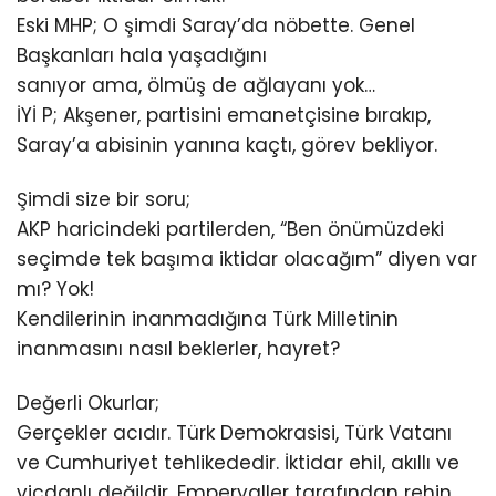
Eski MHP; O şimdi Saray’da nöbette. Genel
Başkanları hala yaşadığını
sanıyor ama, ölmüş de ağlayanı yok…
İYİ P; Akşener, partisini emanetçisine bırakıp,
Saray’a abisinin yanına kaçtı, görev bekliyor.
Şimdi size bir soru;
AKP haricindeki partilerden, “Ben önümüzdeki
seçimde tek başıma iktidar olacağım” diyen var
mı? Yok!
Kendilerinin inanmadığına Türk Milletinin
inanmasını nasıl beklerler, hayret?
Değerli Okurlar;
Gerçekler acıdır. Türk Demokrasisi, Türk Vatanı
ve Cumhuriyet tehlikededir. İktidar ehil, akıllı ve
vicdanlı değildir. Emperyaller tarafından rehin