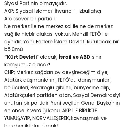
Siyasi Partinin olmayışıdır.
AKP; Siyasal İslamcı-İhvancı-Hizbullahçı
Arapsever bir partidir.
Ne merkez ile ne merkez sol ile ne de merkez
sağ ile hiçbir alakası yoktur. Menzili FETÖ ile
aynıdır. Yani, Federe İslam Devleti kurulacak, bir
bölümü
“Kürt Devleti
” olacak,
İsrail ve ABD
sınır
komşumuz olacak!
CHP; Merkez sağdan oy devşireceğim diye,
Atatürk düşmanlarını, FETÖ’cu danışmanları,
bölücüleri, Bekaroğlu gibileri, bünyesine alıp,
Atatürkçüleri partiden atan, Sosyal Demokrasiyi
unutan bir partidir. Yeni seçilen Genel Başkan’ın
en öncelik verdiği konu, AKP İLE BİRLİKTE
YUMUŞAYIP, NORMALLEŞEREK, kaynaşmak ve
beraber iktidar olmak!