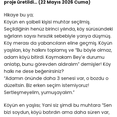
proje üretildi… (22 Mayıs 2026 Cuma)
Hikaye bu ya;
Köyün en şaibeli kişisi muhtar seçilmiş.
Seçildiğinin henüz birinci yılında, köy sürüsündeki
sığırların sayısı hırsızlık sebebiyle yarıya düşmüş.
Köy merası da yabancıların eline geçmiş. Köyün
yaşlıları, köy halkını toplamış ve “Bu böyle olmaz,
adam köyü bitirdi. Kaymakam Bey’e durumu
anlatıp, bunu görevden aldıralım” demişler! Köy
halkı ne dese beğenirsiniz?
“Adamın önünde daha 3 senesi var, o bozdu o
düzeltsin. Biz erken seçim istemiyoruz!
Sertleşmeyelim, yumuşayalım.”
Köyün en yaşlısı; Yani siz şimdi bu muhtara “Sen
bizi soydun, köyü batırdın ama daha süren var,