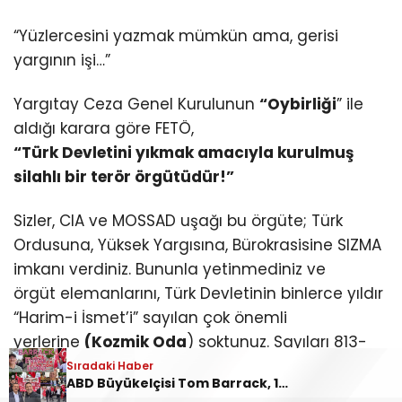
“Yüzlercesini yazmak mümkün ama, gerisi
yargının işi…”
Yargıtay Ceza Genel Kurulunun
“Oybirliği
” ile
aldığı karara göre FETÖ,
“Türk Devletini yıkmak amacıyla kurulmuş
silahlı bir terör örgütüdür!”
Sizler, CIA ve MOSSAD uşağı bu örgüte; Türk
Ordusuna, Yüksek Yargısına, Bürokrasisine SIZMA
imkanı verdiniz. Bununla yetinmediniz ve
örgüt elemanlarını, Türk Devletinin binlerce yıldır
“Harim-i İsmet’i” sayılan çok önemli
yerlerine
(Kozmik Oda
) soktunuz. Sayıları 813-
848 arasındaki istihbarat elemanlarımızın
Sıradaki Haber
ABD Büyükelçisi Tom Barrack, 19 Mayıs’ta Ankara’da protesto edildi: “Barrack evine dön!”
öldürülmelerine sebep oldunuz. Türk Devletinin