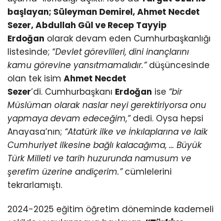
başlayan; Süleyman Demirel, Ahmet Necdet
Sezer, Abdullah Gül ve Recep Tayyip
Erdoğan
olarak devam eden Cumhurbaşkanlığı
listesinde; “
Devlet görevlileri, dini inançlarını
kamu görevine yansıtmamalıdır.”
düşüncesinde
olan tek isim
Ahmet Necdet
Sezer
’di. Cumhurbaşkanı
Erdoğan
ise
“bir
Müslüman olarak naslar neyi gerektiriyorsa onu
yapmaya devam edeceğim,”
dedi. Oysa hepsi
Anayasa’nın;
“Atatürk ilke ve İnkılaplarına ve laik
Cumhuriyet ilkesine bağlı kalacağıma, … Büyük
Türk Milleti ve tarih huzurunda namusum ve
şerefim üzerine andiçerim.”
cümlelerini
tekrarlamıştı.
2024-2025 eğitim öğretim döneminde kademeli