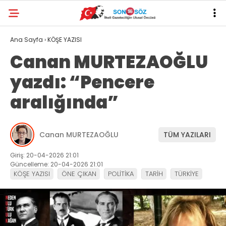
Ana Sayfa
›
KÖŞE YAZISI
Canan MURTEZAOĞLU
yazdı: “Pencere
aralığında”
Canan MURTEZAOĞLU
TÜM YAZILARI
Giriş: 20-04-2026 21:01
Güncelleme: 20-04-2026 21:01
KÖŞE YAZISI
ÖNE ÇIKAN
POLİTİKA
TARİH
TÜRKİYE