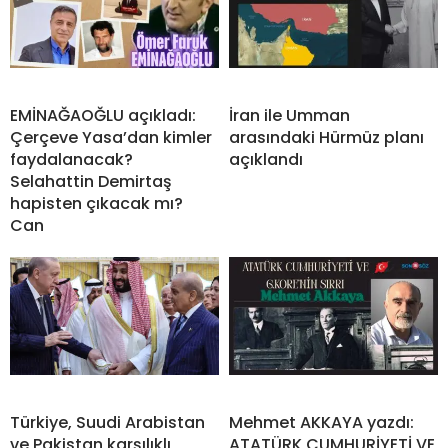
EMİNAĞAOĞLU açıkladı:
İran ile Umman
Çerçeve Yasa’dan kimler
arasındaki Hürmüz planı
faydalanacak?
açıklandı
Selahattin Demirtaş
hapisten çıkacak mı?
Can
Türkiye, Suudi Arabistan
Mehmet AKKAYA yazdı:
ve Pakistan karşılıklı
ATATÜRK CUMHURİYETİ VE