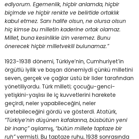
ediyorum. Egemenlik, hiçbir anlamda, hiçbir
biçimde ve hiçbir renkte ve belirtide ortaklık
kabul etmez. Sanı halife olsun, ne olursa olsun
hiç kimse bu milletin kaderine ortak olamaz.
Millet, buna kesinlikle izin veremez. Bunu
önerecek hiçbir milletvekili bulunamaz.”
1923-1938 dönemi, Türkiye’nin, Cumhuriyet’in
örgütlü iyilik ve başarı dönemiydi çünkü milletini
seven, gerçek ve çağlar üstü bir lider tarafından
yönetiliyordu. Türk milleti; çocuğu-genci-
yetişkini-yaşlısı ile iç kuvvetlerini harekete
geçirdi, neler yapabileceğini, neler
üretebileceğini gördü ve gösterdi. Atatürk,
“Türkiye’nin düşünen kafalarına, büsbütün yeni
bir inanç”
aşılamış,
“bütün millete taptaze bir
ruh”
vermişti. Bu taptaze ruhu, 1938 sonrasında