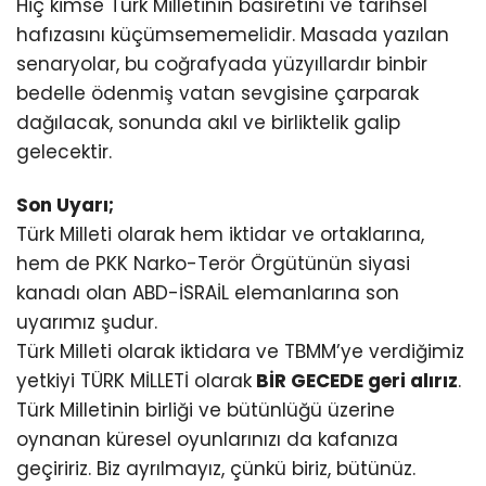
Hiç kimse Türk Milletinin basiretini ve tarihsel
hafızasını küçümsememelidir. Masada yazılan
senaryolar, bu coğrafyada yüzyıllardır binbir
bedelle ödenmiş vatan sevgisine çarparak
dağılacak, sonunda akıl ve birliktelik galip
gelecektir.
Son Uyarı;
Türk Milleti olarak hem iktidar ve ortaklarına,
hem de PKK Narko-Terör Örgütünün siyasi
kanadı olan ABD-İSRAİL elemanlarına son
uyarımız şudur.
Türk Milleti olarak iktidara ve TBMM’ye verdiğimiz
yetkiyi TÜRK MİLLETİ olarak
BİR GECEDE geri alırız
.
Türk Milletinin birliği ve bütünlüğü üzerine
oynanan küresel oyunlarınızı da kafanıza
geçiririz. Biz ayrılmayız, çünkü biriz, bütünüz.