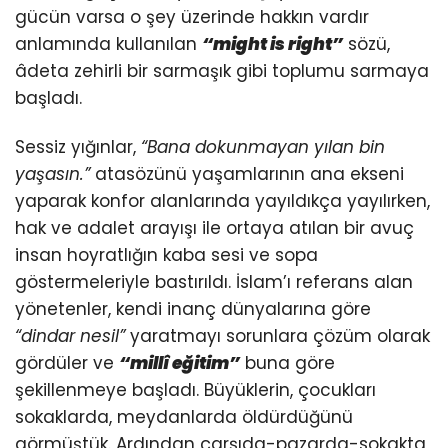
gücün varsa o şey üzerinde hakkın vardır
anlamında kullanılan
“might is right”
sözü,
âdeta zehirli bir sarmaşık gibi toplumu sarmaya
başladı.
Sessiz yığınlar,
“Bana dokunmayan yılan bin
yaşasın.”
atasözünü yaşamlarının ana ekseni
yaparak konfor alanlarında yayıldıkça yayılırken,
hak ve adalet arayışı ile ortaya atılan bir avuç
insan hoyratlığın kaba sesi ve sopa
göstermeleriyle bastırıldı. İslam’ı referans alan
yönetenler, kendi inanç dünyalarına göre
“dindar nesil”
yaratmayı sorunlara çözüm olarak
gördüler ve
“millî eğitim”
buna göre
şekillenmeye başladı. Büyüklerin, çocukları
sokaklarda, meydanlarda öldürdüğünü
görmüştük. Ardından çarşıda-pazarda-sokakta