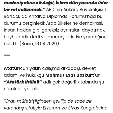
medeniyetine ait değil, İslam dünyasında lider
bir rol üstlenmeli.”
ABD’nin Ankara Büyükelçisi T.
Barrack da Antalya Diplomasi Forumu’nda bu
durumu perçinledi; Arap ülkelerine demokrasi,
insan hakları gibi gereksiz ayrıntıları dayatmak
beyhudedir dedi ve monarşilerin işe yaradığını,
belirtti. (Basın, 18.04.2026)
***
Atatürk
’ün yakın çalışma arkadaşı, devlet
adamı ve hukukçu
Mahmut Esat Bozkurt
’un,
“Atatürk İhtilali”
adlı çok değerli kitabında şu
cümleler yer alır:
“Ordu müfettişliğinden çekilip de sade bir
vatandaş sıfatıyla Erzurum ve Sivas Kongrelerine