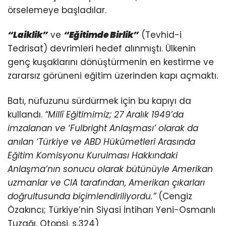
örselemeye başladılar.
“Laiklik”
ve
“Eğitimde Birlik”
(Tevhid-i
Tedrisat) devrimleri hedef alınmıştı. Ülkenin
genç kuşaklarını dönüştürmenin en kestirme ve
zararsız görüneni eğitim üzerinden kapı açmaktı.
Batı, nüfuzunu sürdürmek için bu kapıyı da
kullandı.
“Millî Eğitimimiz; 27 Aralık 1949’da
imzalanan ve ‘Fulbright Anlaşması’ olarak da
anılan ‘Türkiye ve ABD Hükûmetleri Arasında
Eğitim Komisyonu Kurulması Hakkındaki
Anlaşma’nın sonucu olarak bütünüyle Amerikan
uzmanlar ve CIA tarafından, Amerikan çıkarları
doğrultusunda biçimlendiriliyordu.”
(Cengiz
Özakıncı; Türkiye’nin Siyasi İntiharı Yeni-Osmanlı
Tuzağı, Otopsi, s.324)