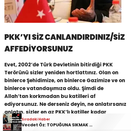
PKK’YI SİZ CANLANDIRDINIZ/SİZ
AFFEDİYORSUNUZ
Evet, 2002’de Türk Devletinin bitirdiği PKK
Terörünü sizler yeniden hortlattınız. Olan on
binlerce Şehidimize, on binlerce Gazimize ve on
binlerce vatandaşımıza oldu. Şimdi de
Allah’tan korkmadan bu katilleri af
ediyorsunuz. Ne derseniz deyin, ne anlatırsanız
anlatın, sizler en az PKK’lı katiller kadar
suçlusunuz…
Sıradaki Haber
Vecdet Öz: TOPUĞUNA SIKMAK BU OLSA GEREK!