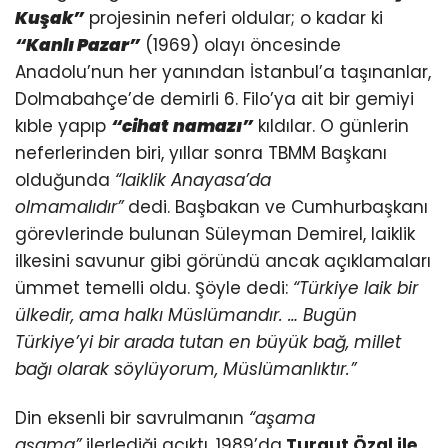
Kuşak”
projesinin neferi oldular; o kadar ki
“Kanlı Pazar”
(1969) olayı öncesinde
Anadolu’nun her yanından İstanbul’a taşınanlar,
Dolmabahçe’de demirli 6. Filo’ya ait bir gemiyi
kıble yapıp
“cihat
namazı”
kıldılar. O günlerin
neferlerinden biri, yıllar sonra TBMM Başkanı
olduğunda
“laiklik Anayasa’da
olmamalıdır”
dedi. Başbakan ve Cumhurbaşkanı
görevlerinde bulunan Süleyman Demirel, laiklik
ilkesini savunur gibi göründü ancak açıklamaları
ümmet temelli oldu. Şöyle dedi:
“Türkiye laik bir
ülkedir, ama halkı Müslümandır. … Bugün
Türkiye’yi bir arada tutan en büyük bağ, millet
bağı olarak söylüyorum, Müslümanlıktır.”
Din eksenli bir savrulmanın
“aşama
aşama”
ilerlediği açıktı. 1989’da
Turgut Özal ile