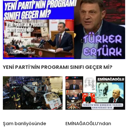
YENİ PARTİ’NİN PROGRAMI SINIFI GEÇER Mİ?
Şam banliyösünde
EMİNAĞAOĞLU’ndan