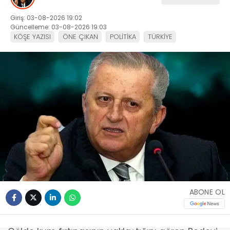
Giriş: 03-08-2026 19:02
Güncelleme: 03-08-2026 19:03
KÖŞE YAZISI
ÖNE ÇIKAN
POLİTİKA
TÜRKİYE
ABONE OL