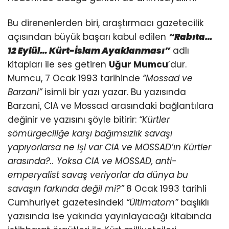
Bu direnenlerden biri, araştırmacı gazetecilik
açısından büyük başarı kabul edilen
“Rabıta…
12 Eylül… Kürt-İslam Ayaklanması”
adlı
kitapları ile ses getiren
Uğur Mumcu
’dur.
Mumcu, 7 Ocak 1993 tarihinde
“Mossad ve
Barzani”
isimli bir yazı yazar. Bu yazısında
Barzani, CIA ve Mossad arasındaki bağlantılara
değinir ve yazısını şöyle bitirir:
“Kürtler
sömürgeciliğe karşı bağımsızlık savaşı
yapıyorlarsa ne işi var CIA ve MOSSAD’ın Kürtler
arasında?.. Yoksa CIA ve MOSSAD, anti-
emperyalist savaş veriyorlar da dünya bu
savaşın farkında değil mi?”
8 Ocak 1993 tarihli
Cumhuriyet gazetesindeki
“Ültimatom”
başlıklı
yazısında ise yakında yayınlayacağı kitabında