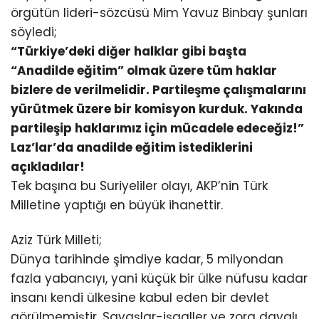
örgütün lideri-sözcüsü Mim Yavuz Binbay şunları
söyledi;
“Türkiye’deki diğer halklar gibi başta
“Anadilde eğitim” olmak üzere tüm haklar
bizlere de verilmelidir. Partileşme çalışmalarını
yürütmek üzere bir komisyon kurduk. Yakında
partileşip haklarımız için mücadele edeceğiz!”
Laz’lar’da anadilde eğitim istediklerini
açıkladılar!
Tek başına bu Suriyeliler olayı, AKP’nin Türk
Milletine yaptığı en büyük ihanettir.
Aziz Türk Milleti;
Dünya tarihinde şimdiye kadar, 5 milyondan
fazla yabancıyı, yani küçük bir ülke nüfusu kadar
insanı kendi ülkesine kabul eden bir devlet
görülmemiştir. Savaşlar-işgaller ve zora dayalı