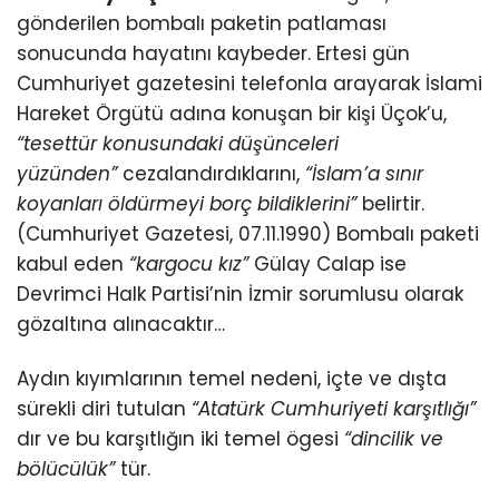
gönderilen bombalı paketin patlaması
sonucunda hayatını kaybeder. Ertesi gün
Cumhuriyet gazetesini telefonla arayarak İslami
Hareket Örgütü adına konuşan bir kişi Üçok’u,
“tesettür konusundaki düşünceleri
yüzünden”
cezalandırdıklarını,
“İslam’a sınır
koyanları öldürmeyi borç bildiklerini”
belirtir.
(Cumhuriyet Gazetesi, 07.11.1990) Bombalı paketi
kabul eden
“kargocu kız”
Gülay Calap ise
Devrimci Halk Partisi’nin İzmir sorumlusu olarak
gözaltına alınacaktır…
Aydın kıyımlarının temel nedeni, içte ve dışta
sürekli diri tutulan
“Atatürk Cumhuriyeti karşıtlığı”
dır ve bu karşıtlığın iki temel ögesi
“dincilik ve
bölücülük”
tür.