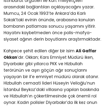
istihbarat örgütleri ile Kürt milliyetçileri
arasındaki bağlantıları açıklayacağını yazar.
Mumcu, 24 Ocak 1993’te Ankara’da Karlı
Sokak’taki evinin önünde, arabasına konulan
bombanın patlaması sonucu yaşamını yitirir.
Hayatını kaybetmeden önce polis-mafya-
siyaset ağının derin boyutlarını araştırmaktadır.
Kahpece şehit edilen diğer bir isim
Ali Gaffar
Okkan
’dır. Okkan; Kars Emniyet Müdürü iken,
Diyarbakır gibi yıllarca PKK ve Hizbullah
terörünün ve aşırı göçün ağır sonuçlarını
yaşayan bir il’e emniyet müdürü olarak atanır.
Hizbullah cemaati lideri Hüseyin Velioğlu’nun
İstanbul Beykoz’daki villasına yapılan baskında
ve Hizbullah’ın çökertilmesinde çok önemli rol
oynar. Kadın polisler Diyarbakır’da ilk kez onun