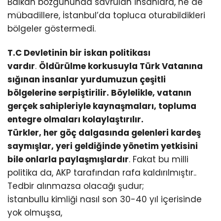
Balkan bozgununda savrulan insanlara, ne de
mübadillere, İstanbul’da topluca oturabildikleri
bölgeler göstermedi.
T.C Devletinin bir iskan politikası
vardır
.
Öldürülme korkusuyla Türk Vatanına
sığınan insanlar yurdumuzun çeşitli
bölgelerine serpiştirilir. Böylelikle, vatanın
gerçek sahipleriyle kaynaşmaları, topluma
entegre olmaları kolaylaştırılır.
Türkler, her göç dalgasında gelenleri kardeş
saymışlar, yeri geldiğinde yönetim yetkisini
bile onlarla paylaşmışlardır
. Fakat bu milli
politika da, AKP tarafından rafa kaldırılmıştır..
Tedbir alınmazsa olacağı şudur;
İstanbullu kimliği nasıl son 30-40 yıl içerisinde
yok olmuşsa,