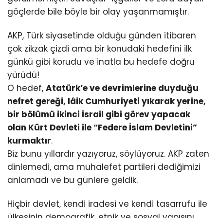
göçlerde bile böyle bir olay yaşanmamıştır.
AKP, Türk siyasetinde olduğu günden itibaren
çok zikzak çizdi ama bir konudaki hedefini ilk
günkü gibi korudu ve inatla bu hedefe doğru
yürüdü!
O hedef,
Atatürk’e ve devrimlerine duyduğu
nefret gereği, lâik Cumhuriyeti yıkarak yerine,
bir bölümü ikinci İsrail gibi görev yapacak
olan Kürt Devleti ile “Federe İslam Devletini”
kurmaktır
.
Biz bunu yıllardır yazıyoruz, söylüyoruz. AKP zaten
dinlemedi, ama muhalefet partileri dediğimizi
anlamadı ve bu günlere geldik.
Hiçbir devlet, kendi iradesi ve kendi tasarrufu ile
ülkesinin demografik, etnik ve sosyal yapısını