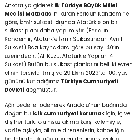
Ankara’ya giderek ilk
Türkiye Büyük Millet
Meclisi
Matbaası
’nı kuran Feridun Kandemir’e
göre, İzmir suikastı dışında Atatürk’e on bir
suikast planı daha yapılmıştır. (Feridun
Kandemir, Atatürk’e İzmir Suikastından Ayrı 11
Suikast) Bazı kaynaklara göre bu sayı 40’ın
üzerindedir. (Ali Kuzu, Atatürk’e Yapılan 41
Suikast) Bütün bu suikast planlarını belli ki evren
elinin tersiyle itmiş ve 29 Ekim 2023’te 100. yaş
gününü kutladığımız
Türkiye Cumhuriyeti
Devleti
doğmuştur.
Ağır bedeller ödenerek Anadolu’nun bağrında
doğan bu
laik cumhuriyeti korumak
için, iç ve
dış her türlü olumsuz akıma karşı kalemiyle,
vazife aşkıyla, bilimle direnenlerin, kahpeliğin
hedefinde olduğu günleri de anımsayalım.