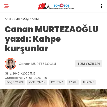
Ana Sayfa
›
KÖŞE YAZISI
Canan MURTEZAOĞLU
yazdı: Kahpe
kurşunlar
Canan MURTEZAOĞLU
TÜM YAZILARI
Giriş: 26-01-2026 11:19
Güncelleme: 26-01-2026 11:19
KÖŞE YAZISI
ÖNE ÇIKAN
POLİTİKA
TARİH
TÜRKİYE