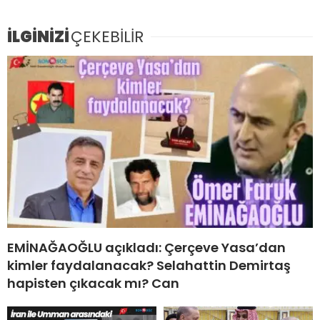
İLGİNİZİ
ÇEKEBİLİR
EMİNAĞAOĞLU açıkladı: Çerçeve Yasa’dan
kimler faydalanacak? Selahattin Demirtaş
hapisten çıkacak mı? Can