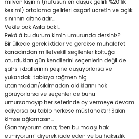
milyon kişinin (nüfusun en düşük gelirli %20’lik
kesimi) ortalama gelirleri asgari ücretin ve açlık
sınırının altındadır…
Vekile bak Asıla bak!..
Pekâlâ bu durum kimin umurunda dersiniz?
Bir ülkede gerek iktidar ve gerekse muhalefet
kanadından milletvekili seçilenler koltuğa
oturdukları gün kendilerini seçenlerin değil de
şahsi ikballerinin peşine düşüyorlarsa ve
yukarıdaki tabloya rağmen hiç
utanmadan/sıkılmadan aldıklarını hak
görüyorlarsa ve seçenler de bunu
umursamayıp her seferinde oy vermeye devam
ediyorsa bu tablo herkese müstahaktır! Sakın
kimse ağlamasın…
(Sanmıyorum ama; ‘ben bu maaşı hak
etmiyorum’ diyerek iade eden ve bu haksızlık