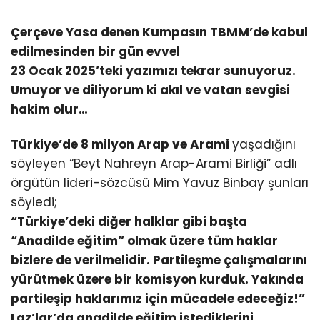
Çerçeve Yasa denen Kumpasın TBMM’de kabul
edilmesinden bir gün evvel
23 Ocak 2025’teki yazımızı tekrar sunuyoruz.
Umuyor ve diliyorum ki akıl ve vatan sevgisi
hakim olur…
Türkiye’de 8 milyon Arap ve Arami
yaşadığını
söyleyen “Beyt Nahreyn Arap-Arami Birliği” adlı
örgütün lideri-sözcüsü Mim Yavuz Binbay şunları
söyledi;
“Türkiye’deki diğer halklar gibi başta
“Anadilde eğitim” olmak üzere tüm haklar
bizlere de verilmelidir. Partileşme çalışmalarını
yürütmek üzere bir komisyon kurduk. Yakında
partileşip haklarımız için mücadele edeceğiz!”
Laz’lar’da anadilde eğitim istediklerini