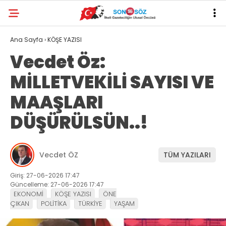
Ana Sayfa
›
KÖŞE YAZISI
Vecdet Öz:
MİLLETVEKİLİ SAYISI VE
MAAŞLARI
DÜŞÜRÜLSÜN..!
Vecdet ÖZ
TÜM YAZILARI
Giriş: 27-06-2026 17:47
Güncelleme: 27-06-2026 17:47
EKONOMİ
KÖŞE YAZISI
ÖNE
ÇIKAN
POLİTİKA
TÜRKİYE
YAŞAM