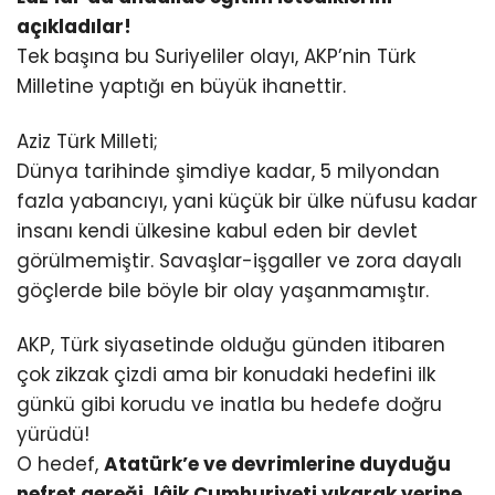
açıkladılar!
Tek başına bu Suriyeliler olayı, AKP’nin Türk
Milletine yaptığı en büyük ihanettir.
Aziz Türk Milleti;
Dünya tarihinde şimdiye kadar, 5 milyondan
fazla yabancıyı, yani küçük bir ülke nüfusu kadar
insanı kendi ülkesine kabul eden bir devlet
görülmemiştir. Savaşlar-işgaller ve zora dayalı
göçlerde bile böyle bir olay yaşanmamıştır.
AKP, Türk siyasetinde olduğu günden itibaren
çok zikzak çizdi ama bir konudaki hedefini ilk
günkü gibi korudu ve inatla bu hedefe doğru
yürüdü!
O hedef,
Atatürk’e ve devrimlerine duyduğu
nefret gereği, lâik Cumhuriyeti yıkarak yerine,