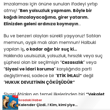
imzalaması için önüne sunulan ifadeyi yırtıp
atmış! “
Ben yolsuzluk yapmam. Böyle bir
kağıdı imzalayacağıma, girer yatarım.
Elinizden geleni ardınıza koymayın
…
Bu ve benzeri olayları sürekli yaşıyoruz! Satılan
memnun, ayıplı malı alan memnun! Halbuki
yapılan iş
, o kadar ağır bir suç ki…
Hakkında usulsüzlük, yolsuzluk, hırsızlık veya suç
şüphesi olan bir seçilmişin “
Cezasızlık
” veya
“
Siyasi ve İdari koruma
” karşılığında parti
değiştirmesi, sadece bir “
ETİK İHLALİ”
değil
“
HUKUK DEVLETİNİN ÇÖKÜŞÜDÜR”
Siyasi Ahlakın en temel ilkelerinden biri
“Vekalet
Sıradaki Haber
Ahlakıdır.”
Seçmen bir Belediye Başkanına yetki
Kalender Çizdi..! Kim, kimi yiyecek?..
verirken sadece onun şahsına değil, temsil ettiği