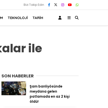
Bizi Takip Edin
AM
TEKNOLOJİ
TARİH
alar ile
SON HABERLER
Şam banliyösünde
meydana gelen
patlamada en az 2 kişi
öldü!