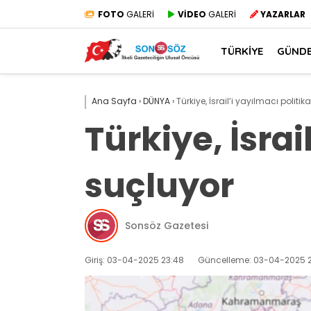
FOTO
GALERİ
VİDEO
GALERİ
YAZARLAR
TÜRKİYE
GÜND
Ana Sayfa
›
DÜNYA
›
Türkiye, İsrail’i yayılmacı politik
Türkiye, İsrai
suçluyor
Sonsöz Gazetesi
Giriş: 03-04-2025 23:48
Güncelleme: 03-04-2025 