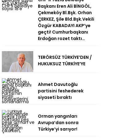
Başkanı Eren Ali BİNGÖL,
Çekmeköy Bl.Bşk. Orhan
ÇERKEZ, Şile Bld.Bşk.Vekili
Özgür KABADAYI AKP’ye
geçti! Cumhurbaşkanı
Erdoğan rozet taktı…
TERÖRSÜZ TÜRKİYE’DEN /
HUKUKSUZ TÜRKİYE’YE
Ahmet Davutoğlu
partisini feshederek
siyaseti bıraktı
Orman yangınları
Avrupa’dan sonra
Türkiye’yi sarıyor!