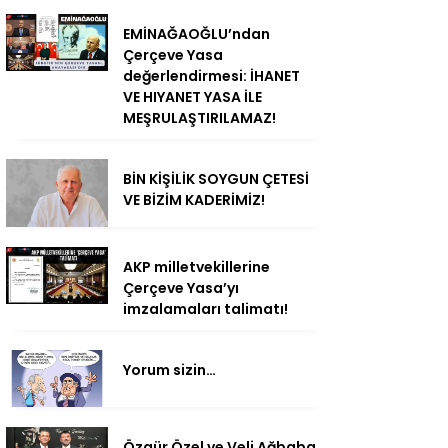
EMİNAĞAOĞLU’ndan
Çerçeve Yasa
değerlendirmesi: İHANET
VE HIYANET YASA İLE
MEŞRULAŞTIRILAMAZ!
BİN KİŞİLİK SOYGUN ÇETESİ
VE BİZİM KADERİMİZ!
AKP milletvekillerine
Çerçeve Yasa’yı
imzalamaları talimatı!
Yorum sizin…
Özgür Özel ve Veli Ağbaba