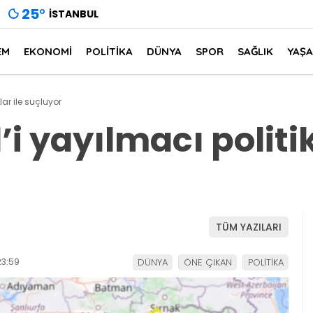
25
°
İSTANBUL
EM
EKONOMİ
POLİTİKA
DÜNYA
SPOR
SAĞLIK
YAŞ
alar ile suçluyor
l’i yayılmacı politik
TÜM YAZILARI
23:59
DÜNYA
ÖNE ÇIKAN
POLİTİKA