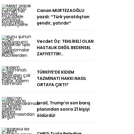
Canan MURTEZAOĞLU
yazdı: “Türk yaratılıştan
şendir, şatırdır”
Vecdet Öz: TEHLİKELİ OLAN
HASTALIK DEĞİL BEDENSEL
ZAFİYETTİR!..
TÜRKİYE’DE KIDEM
TAZMİNATI HAKKI NASIL
ORTAYA ÇIKTI?
İsrail, Trump’ın son barış
planından sonra 21 kişiyi
öldürdü!
CHP’li Tuzla Belediye