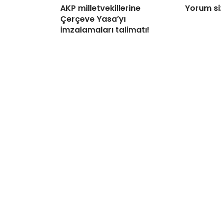
AKP milletvekillerine
Yorum si
Çerçeve Yasa’yı
imzalamaları talimatı!