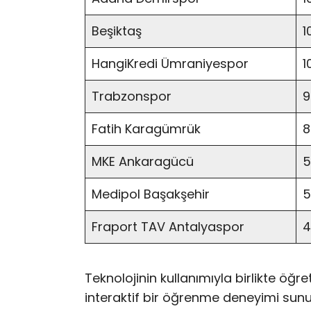
Beşiktaş
1
HangiKredi Ümraniyespor
1
Trabzonspor
9
Fatih Karagümrük
8
MKE Ankaragücü
5
Medipol Başakşehir
5
Fraport TAV Antalyaspor
4
Teknolojinin kullanımıyla birlikte öğr
interaktif bir öğrenme deneyimi sunulu