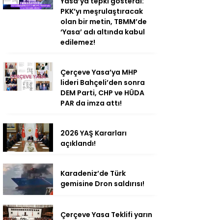
Yasa’ya tepki gösterdi:
PKK’yı meşrulaştıracak
olan bir metin, TBMM’de
‘Yasa’ adı altında kabul
edilemez!
Çerçeve Yasa’ya MHP
lideri Bahçeli’den sonra
DEM Parti, CHP ve HÜDA
PAR da imza attı!
2026 YAŞ Kararları
açıklandı!
Karadeniz’de Türk
gemisine Dron saldırısı!
Çerçeve Yasa Teklifi yarın