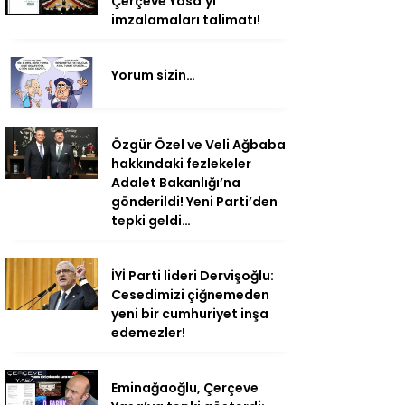
Çerçeve Yasa’yı
imzalamaları talimatı!
Yorum sizin…
Özgür Özel ve Veli Ağbaba
hakkındaki fezlekeler
Adalet Bakanlığı’na
gönderildi! Yeni Parti’den
tepki geldi…
İYİ Parti lideri Dervişoğlu:
Cesedimizi çiğnemeden
yeni bir cumhuriyet inşa
edemezler!
Eminağaoğlu, Çerçeve