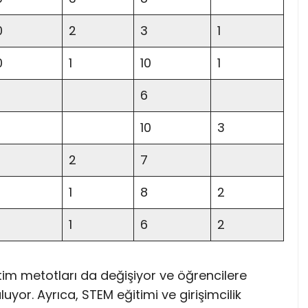
0
2
3
1
0
1
10
1
6
10
3
2
7
1
8
2
1
6
2
etim metotları da değişiyor ve öğrencilere
yor. Ayrıca, STEM eğitimi ve girişimcilik