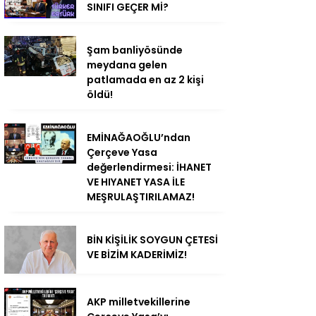
SINIFI GEÇER Mİ?
Şam banliyösünde
meydana gelen
patlamada en az 2 kişi
öldü!
EMİNAĞAOĞLU’ndan
Çerçeve Yasa
değerlendirmesi: İHANET
VE HIYANET YASA İLE
MEŞRULAŞTIRILAMAZ!
BİN KİŞİLİK SOYGUN ÇETESİ
VE BİZİM KADERİMİZ!
AKP milletvekillerine