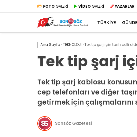
FOTO
GALERİ
VİDEO
GALERİ
YAZARLAR
TÜRKİYE
GÜND
Ana Sayfa
›
TEKNOLOJİ
›
Tek tip şarj için tarih belli old
Tek tip şarj iç
Tek tip şarj kablosu konusun
cep telefonları ve diğer taşı
getirmek için çalışmalarını
Sonsöz Gazetesi