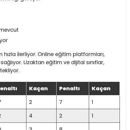
k mevcut
iyor
hızla ilerliyor. Online eğitim platformları,
ağlıyor. Uzaktan eğitim ve dijital sınıflar,
ekliyor.
enaltı
Kaçan
Penaltı
Kaçan
7
2
7
1
2
4
2
1
0
3
8