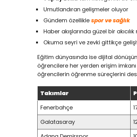
Umutlandıran gelişmeler oluyor
Gündem özellikle
spor ve sağlık
Haber akışlarında güzel bir akıcılı
Okuma seyri ve zevki gittikçe geliş
Eğitim dünyasında ise dijital dönüşüm 
öğrencilere her yerden erişim imkanı s
öğrencilerin öğrenme süreçlerini dest
Takımlar
P
Fenerbahçe
1
Galatasaray
1
Adana Demirspor
1