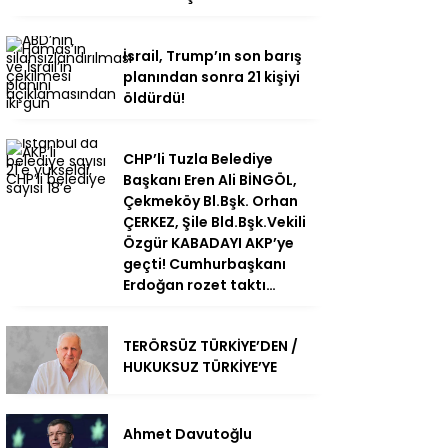
İsrail, Trump’ın son barış
planından sonra 21 kişiyi
öldürdü!
CHP’li Tuzla Belediye
Başkanı Eren Ali BİNGÖL,
Çekmeköy Bl.Bşk. Orhan
ÇERKEZ, Şile Bld.Bşk.Vekili
Özgür KABADAYI AKP’ye
geçti! Cumhurbaşkanı
Erdoğan rozet taktı…
TERÖRSÜZ TÜRKİYE’DEN /
HUKUKSUZ TÜRKİYE’YE
Ahmet Davutoğlu