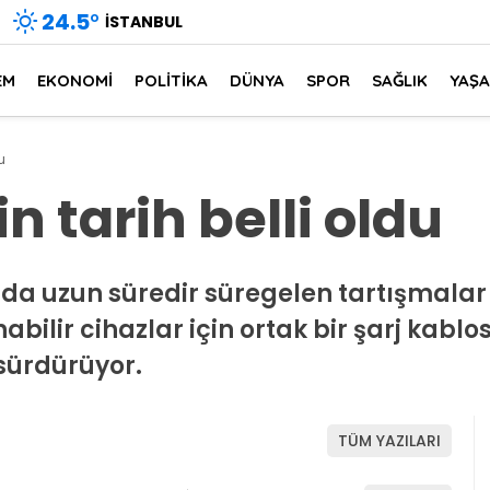
24.5
°
İSTANBUL
EM
EKONOMİ
POLİTİKA
DÜNYA
SPOR
SAĞLIK
YAŞ
u
in tarih belli oldu
da uzun süredir süregelen tartışmalar s
nabilir cihazlar için ortak bir şarj kab
 sürdürüyor.
TÜM YAZILARI