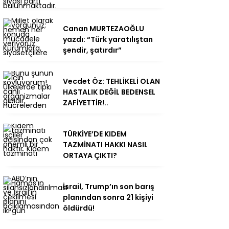
Canan MURTEZAOĞLU
yazdı: “Türk yaratılıştan
şendir, şatırdır”
Vecdet Öz: TEHLİKELİ OLAN
HASTALIK DEĞİL BEDENSEL
ZAFİYETTİR!..
TÜRKİYE’DE KIDEM
TAZMİNATI HAKKI NASIL
ORTAYA ÇIKTI?
İsrail, Trump’ın son barış
planından sonra 21 kişiyi
öldürdü!