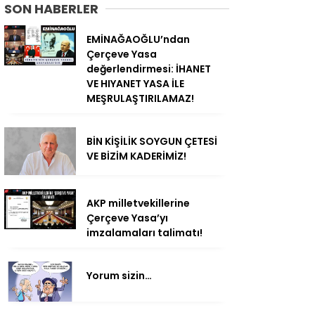
SON HABERLER
EMİNAĞAOĞLU’ndan
Çerçeve Yasa
değerlendirmesi: İHANET
VE HIYANET YASA İLE
MEŞRULAŞTIRILAMAZ!
BİN KİŞİLİK SOYGUN ÇETESİ
VE BİZİM KADERİMİZ!
AKP milletvekillerine
Çerçeve Yasa’yı
imzalamaları talimatı!
Yorum sizin…