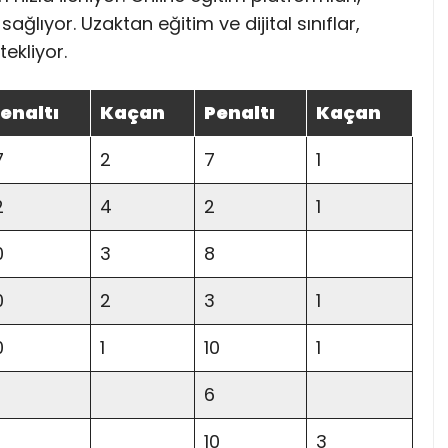
ağlıyor. Uzaktan eğitim ve dijital sınıflar,
ekliyor.
enaltı
Kaçan
Penaltı
Kaçan
7
2
7
1
2
4
2
1
0
3
8
0
2
3
1
0
1
10
1
6
10
3