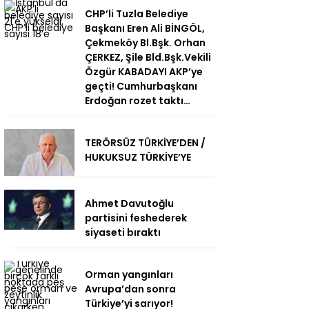
CHP’li Tuzla Belediye
Başkanı Eren Ali BİNGÖL,
Çekmeköy Bl.Bşk. Orhan
ÇERKEZ, Şile Bld.Bşk.Vekili
Özgür KABADAYI AKP’ye
geçti! Cumhurbaşkanı
Erdoğan rozet taktı…
TERÖRSÜZ TÜRKİYE’DEN /
HUKUKSUZ TÜRKİYE’YE
Ahmet Davutoğlu
partisini feshederek
siyaseti bıraktı
Orman yangınları
Avrupa’dan sonra
Türkiye’yi sarıyor!