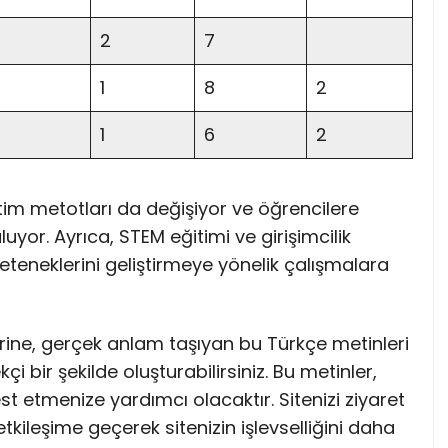
2
7
1
8
2
1
6
2
etim metotları da değişiyor ve öğrencilere
yor. Ayrıca, STEM eğitimi ve girişimcilik
eteneklerini geliştirmeye yönelik çalışmalara
rine, gerçek anlam taşıyan bu Türkçe metinleri
i bir şekilde oluşturabilirsiniz. Bu metinler,
st etmenize yardımcı olacaktır. Sitenizi ziyaret
 etkileşime geçerek sitenizin işlevselliğini daha