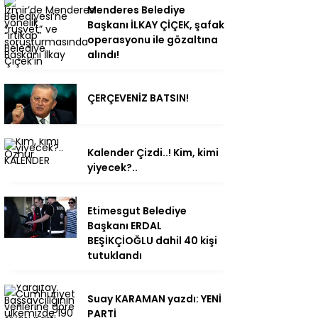
Menderes Belediye
Başkanı İLKAY ÇİÇEK, şafak
operasyonu ile gözaltına
alındı!
ÇERÇEVENİZ BATSIN!
Kalender Çizdi..! Kim, kimi
yiyecek?..
Etimesgut Belediye
Başkanı ERDAL
BEŞİKÇİOĞLU dahil 40 kişi
tutuklandı
Suay KARAMAN yazdı: YENİ
PARTİ