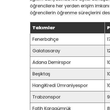
öğrencilere her yerden erişim imkanı s
öğrencilerin öğrenme süreçlerini dest
Takımlar
P
Fenerbahçe
1
Galatasaray
1
Adana Demirspor
1
Beşiktaş
1
HangiKredi Ümraniyespor
1
Trabzonspor
9
Fatih Karagümrük
8