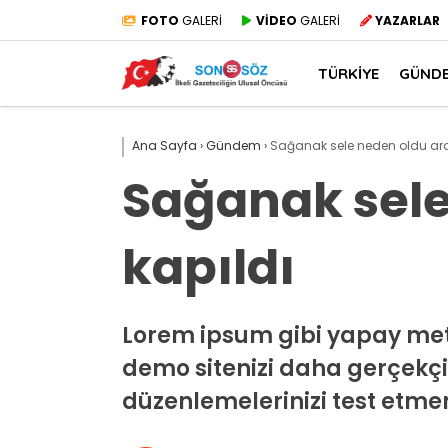
FOTO
GALERİ
VİDEO
GALERİ
YAZARLAR
TÜRKİYE
GÜND
Ana Sayfa
›
Gündem
›
Sağanak sele neden oldu ara
Sağanak sele
kapıldı
Lorem ipsum gibi yapay meti
demo sitenizi daha gerçekçi b
düzenlemelerinizi test etme