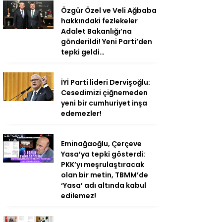
Özgür Özel ve Veli Ağbaba
hakkındaki fezlekeler
Adalet Bakanlığı’na
gönderildi! Yeni Parti’den
tepki geldi…
İYİ Parti lideri Dervişoğlu:
Cesedimizi çiğnemeden
yeni bir cumhuriyet inşa
edemezler!
Eminağaoğlu, Çerçeve
Yasa’ya tepki gösterdi:
PKK’yı meşrulaştıracak
olan bir metin, TBMM’de
‘Yasa’ adı altında kabul
edilemez!