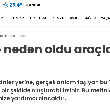
29.4
°
İSTANBUL
EM
EKONOMİ
POLİTİKA
DÜNYA
SPOR
SAĞLIK
YAŞ
çlar suya kapıldı
 neden oldu araçl
nler yerine, gerçek anlam taşıyan bu 
ir şekilde oluşturabilirsiniz. Bu metinl
nize yardımcı olacaktır.