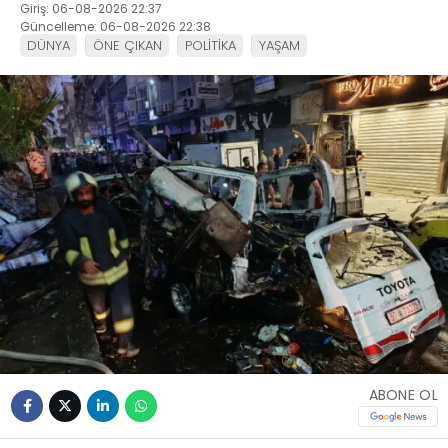
Giriş: 06-08-2026 22:37
Güncelleme: 06-08-2026 22:38
DÜNYA
ÖNE ÇIKAN
POLİTİKA
YAŞAM
ABONE OL