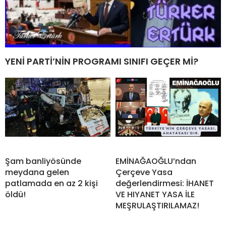
YENİ PARTİ’NİN PROGRAMI SINIFI GEÇER Mİ?
Şam banliyösünde
EMİNAĞAOĞLU’ndan
meydana gelen
Çerçeve Yasa
patlamada en az 2 kişi
değerlendirmesi: İHANET
öldü!
VE HIYANET YASA İLE
MEŞRULAŞTIRILAMAZ!