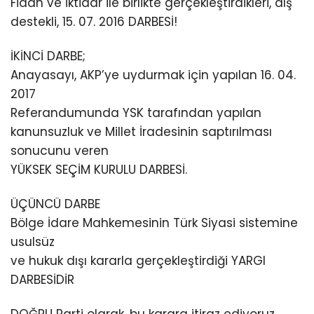
Fidan ve İktidar ile birlikte gerçekleştirdikleri, dış
destekli, 15. 07. 2016 DARBESİ!
İKİNCİ DARBE;
Anayasayı, AKP’ye uydurmak için yapılan 16. 04.
2017
Referandumunda YSK tarafından yapılan
kanunsuzluk ve Millet İradesinin saptırılması
sonucunu veren
YÜKSEK SEÇİM KURULU DARBESİ.
ÜÇÜNCÜ DARBE
Bölge İdare Mahkemesinin Türk Siyasi sistemine
usulsüz
ve hukuk dışı kararla gerçekleştirdiği YARGI
DARBESİDİR