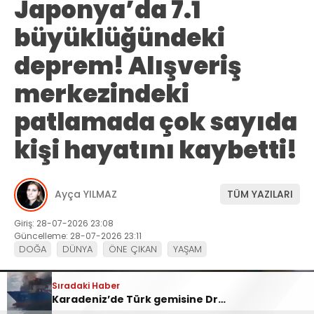
Japonya’da 7.1
büyüklüğündeki
deprem! Alışveriş
merkezindeki
patlamada çok sayıda
kişi hayatını kaybetti!
Ayça YILMAZ
TÜM YAZILARI
Giriş: 28-07-2026 23:08
Güncelleme: 28-07-2026 23:11
DOĞA
DÜNYA
ÖNE ÇIKAN
YAŞAM
Sıradaki Haber
Karadeniz’de Türk gemisine Dron saldırısı!