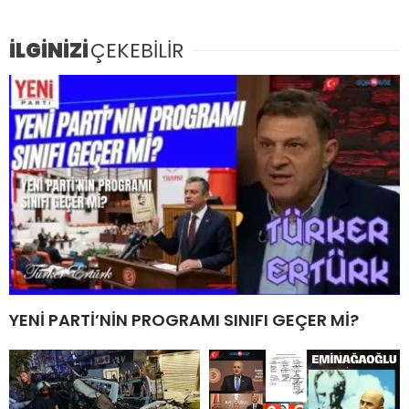
İLGİNİZİ
ÇEKEBİLİR
YENİ PARTİ’NİN PROGRAMI SINIFI GEÇER Mİ?