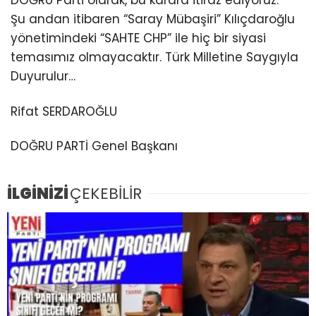
DOĞRU Parti olarak, bu karara itiraz ediyoruz.
Şu andan itibaren “Saray Mübaşiri” Kılıçdaroğlu
yönetimindeki “SAHTE CHP” ile hiç bir siyasi
temasımız olmayacaktır. Türk Milletine Saygıyla
Duyurulur…
Rifat SERDAROĞLU
DOĞRU PARTİ Genel Başkanı
İLGİNİZİ
ÇEKEBİLİR