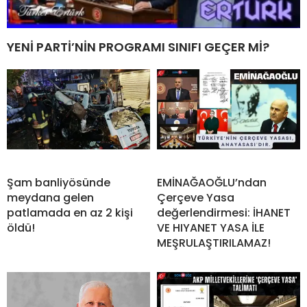
YENİ PARTİ’NİN PROGRAMI SINIFI GEÇER Mİ?
Şam banliyösünde
EMİNAĞAOĞLU’ndan
meydana gelen
Çerçeve Yasa
patlamada en az 2 kişi
değerlendirmesi: İHANET
öldü!
VE HIYANET YASA İLE
MEŞRULAŞTIRILAMAZ!