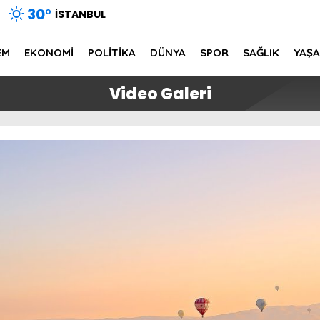
30
°
İSTANBUL
EM
EKONOMİ
POLİTİKA
DÜNYA
SPOR
SAĞLIK
YAŞ
Video Galeri