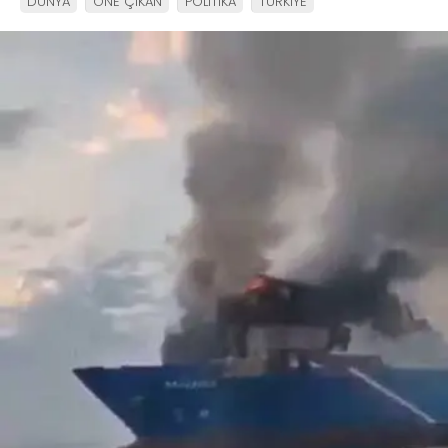
DÜNYA
ÖNE ÇIKAN
POLİTİKA
TÜRKİYE