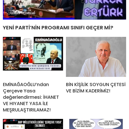
YENİ PARTİ’NİN PROGRAMI SINIFI GEÇER Mİ?
EMİNAĞAOĞLU’ndan
BİN KİŞİLİK SOYGUN ÇETESİ
Çerçeve Yasa
VE BİZİM KADERİMİZ!
değerlendirmesi: İHANET
VE HIYANET YASA İLE
MEŞRULAŞTIRILAMAZ!