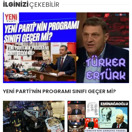
İLGİNİZİ
ÇEKEBİLİR
YENİ PARTİ’NİN PROGRAMI SINIFI GEÇER Mİ?