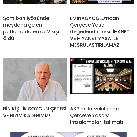
Şam banliyösünde
EMİNAĞAOĞLU’ndan
meydana gelen
Çerçeve Yasa
patlamada en az 2 kişi
değerlendirmesi: İHANET
öldü!
VE HIYANET YASA İLE
MEŞRULAŞTIRILAMAZ!
BİN KİŞİLİK SOYGUN ÇETESİ
AKP milletvekillerine
VE BİZİM KADERİMİZ!
Çerçeve Yasa’yı
imzalamaları talimatı!