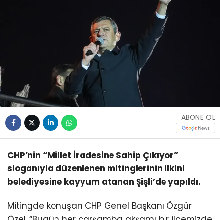
ABONE OL
CHP’nin “Millet İradesine Sahip Çıkıyor”
sloganıyla düzenlenen mitinglerinin ilkini
belediyesine kayyum atanan Şişli’de yapıldı.
Mitingde konuşan CHP Genel Başkanı Özgür
Özel, “Bugün her çarşamba akşamı bir ilçemizde