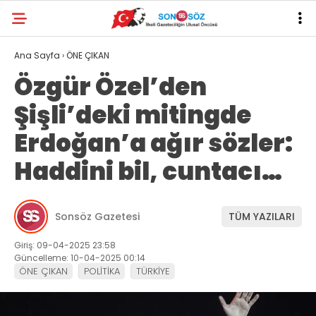
Ana Sayfa
›
ÖNE ÇIKAN
Özgür Özel’den
Şişli’deki mitingde
Erdoğan’a ağır sözler:
Haddini bil, cuntacı…
Sonsöz Gazetesi
TÜM YAZILARI
Giriş: 09-04-2025 23:58
Güncelleme: 10-04-2025 00:14
ÖNE ÇIKAN
POLİTİKA
TÜRKİYE