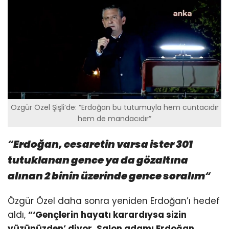
Özgür Özel Şişli’de: “Erdoğan bu tutumuyla hem cuntacıdır
hem de mandacıdır”
“
Erdoğan, cesaretin varsa ister 301
tutuklanan gence ya da gözaltına
alınan 2 binin üzerinde gence soralım
“
Özgür Özel daha sonra yeniden Erdoğan’ı hedef
aldı,
“‘Gençlerin hayatı karardıysa sizin
yüzünüzden’ diyor. Salon adamı Erdoğan,