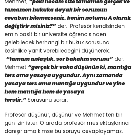
Mehmet,
“peki hocam size tamamen gerçek ve
tamamen hukuka dayalı bir sorumun
cevabını bilemezseniz, benim notumu A olarak
değiştirir misiniz?”
der. Profesör kendisinden
emin basit bir üniversite öğrencisinden
gelebilecek herhangi bir hukuk sorusuna
kesinlikle yanıt verebileceğini düşünerek,
“tamam anlaştık, sor bakalım sorunu”
der.
Mehmet
“gerçek bir vaka düşünün ki,
mantığa
ters ama yasaya uygundur
. Aynı zamanda
yasaya ters ama mantığa uygundur
ve yine
hem mantığa hem de yasaya
terstir.”
Sorusunu sorar.
Profesör düşünür, düşünür ve Mehmet’ten bir
gün izin ister. O arada profesör meslektaşlarına
danışır ama kimse bu soruyu cevaplayamaz.