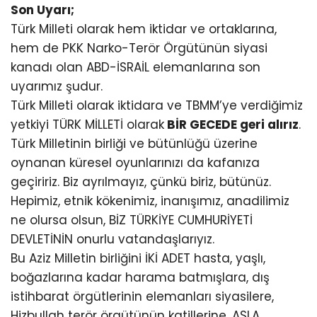
Son Uyarı;
Türk Milleti olarak hem iktidar ve ortaklarına,
hem de PKK Narko-Terör Örgütünün siyasi
kanadı olan ABD-İSRAİL elemanlarına son
uyarımız şudur.
Türk Milleti olarak iktidara ve TBMM’ye verdiğimiz
yetkiyi TÜRK MİLLETİ olarak
BİR GECEDE geri alırız
.
Türk Milletinin birliği ve bütünlüğü üzerine
oynanan küresel oyunlarınızı da kafanıza
geçiririz. Biz ayrılmayız, çünkü biriz, bütünüz.
Hepimiz, etnik kökenimiz, inanışımız, anadilimiz
ne olursa olsun, BİZ TÜRKİYE CUMHURİYETİ
DEVLETİNİN onurlu vatandaşlarıyız.
Bu Aziz Milletin birliğini İKİ ADET hasta, yaşlı,
boğazlarına kadar harama batmışlara, dış
istihbarat örgütlerinin elemanları siyasilere,
Hizbullah terör örgütünün katillerine, ASLA