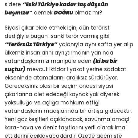
sizlere
“Eski Türkiye kadar taş düşsün
başınıza”
demek
DOĞRU
olmaz mı?
Siyasi çıkar elde etmek için, dün terörist
dediğiyle bugün sanki terör varmış gibi
“Terörsüz Türkiye”
yalanıyla aynı safta yer alıp
ülkemiz insanlarını ayrıştırmanın yanında
vatandaşlarımızı manipüle eden
(ki bu bir
suçtur)
mevcut iktidar liyakat yerine sadakat
ekseninde atamalarını aralıksız sürdürüyor.
Göreceksiniz olası bir seçim öncesi siyasi
çıkarlarına alet edeceği kaynak yok diyerek
yoksulluğa ve açlığa mahkum ettiği
vatandaşların maaşlarında bir artışa gidecektir.
Yeni gaz keşifleri açıklanacak, savunma amaçlı
kara-hava ve deniz taşıtlarını yerli olarak imal
ettiklerini açıklayacaklardır. Özetle geçmişte