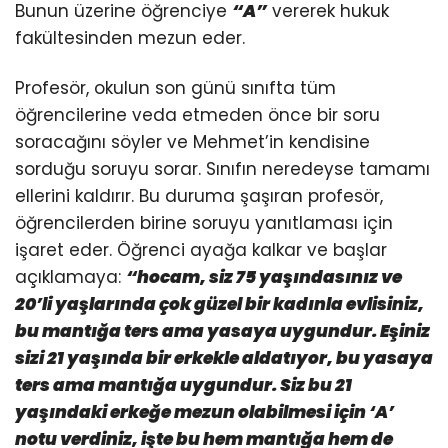
Bunun üzerine öğrenciye
“A”
vererek hukuk
fakültesinden mezun eder.
Profesör, okulun son günü sınıfta tüm
öğrencilerine veda etmeden önce bir soru
soracağını söyler ve Mehmet’in kendisine
sorduğu soruyu sorar. Sınıfın neredeyse tamamı
ellerini kaldırır. Bu duruma şaşıran profesör,
öğrencilerden birine soruyu yanıtlaması için
işaret eder. Öğrenci ayağa kalkar ve başlar
açıklamaya:
“hocam, siz 75 yaşındasınız ve
20’li yaşlarında çok güzel bir kadınla evlisiniz,
bu mantığa ters ama yasaya uygundur.
Eşiniz
sizi 21 yaşında bir erkekle aldatıyor,
bu yasaya
ters ama mantığa uygundur.
Siz bu 21
yaşındaki erkeğe mezun olabilmesi için ‘A’
notu verdiniz, işte bu
hem mantığa hem de