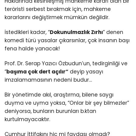
Haklarında kesinleşmiş mahkeme kararı olan bir
teröristi serbest bırakmak için, mahkeme
kararlarını değiştirmek mümkün değildir.
İstedikleri kadar, “
Dokunulmazlık Zırhı
” denen
komedi türü yasalar çıkarsınlar, çok insanın başı
fena halde yanacak!
Prof. Dr. Serap Yazıcı Özbudun’un, tedirginliği ve
“
başıma çok dert açılır”
deyip yasayı
imzalamamasının nedeni budur…
Bir yönetimde akıl, araştırma, bilene saygı
duyma ve uyma yoksa, “Onlar bir şey bilmezler”
deniyorsa, bunların burunları b.ktan
kurtulmayacaktır.
Cumhur İttifakını hiç mi faydası olmadı?