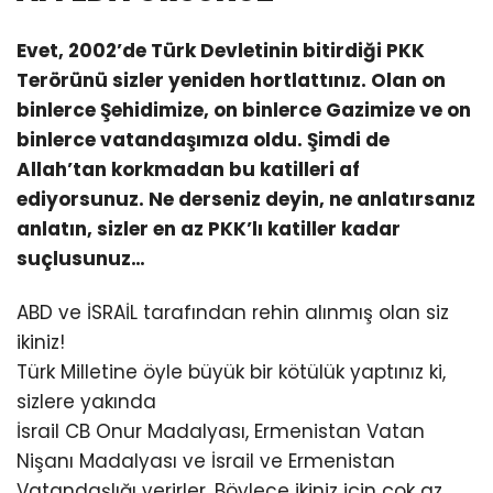
Evet, 2002’de Türk Devletinin bitirdiği PKK
Terörünü sizler yeniden hortlattınız. Olan on
binlerce Şehidimize, on binlerce Gazimize ve on
binlerce vatandaşımıza oldu. Şimdi de
Allah’tan korkmadan bu katilleri af
ediyorsunuz. Ne derseniz deyin, ne anlatırsanız
anlatın, sizler en az PKK’lı katiller kadar
suçlusunuz…
ABD ve İSRAİL tarafından rehin alınmış olan siz
ikiniz!
Türk Milletine öyle büyük bir kötülük yaptınız ki,
sizlere yakında
İsrail CB Onur Madalyası, Ermenistan Vatan
Nişanı Madalyası ve İsrail ve Ermenistan
Vatandaşlığı verirler. Böylece ikiniz için çok az