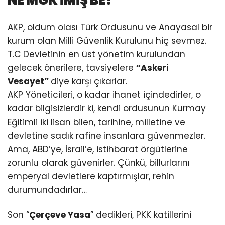
NE MGK İMİŞ BE!
AKP, oldum olası Türk Ordusunu ve Anayasal bir
kurum olan Milli Güvenlik Kurulunu hiç sevmez.
T.C Devletinin en üst yönetim kurulundan
gelecek önerilere, tavsiyelere
“Askeri
Vesayet”
diye karşı çıkarlar.
AKP Yöneticileri, o kadar ihanet içindedirler, o
kadar bilgisizlerdir ki, kendi ordusunun Kurmay
Eğitimli iki lisan bilen, tarihine, milletine ve
devletine sadık rafine insanlara güvenmezler.
Ama, ABD’ye, İsrail’e, istihbarat örgütlerine
zorunlu olarak güvenirler. Çünkü, billurlarını
emperyal devletlere kaptırmışlar, rehin
durumundadırlar…
Son “
Çerçeve Yasa
” dedikleri, PKK katillerini