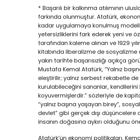
* Başarılı bir kalkınma atılımının ulu
farkında olunmuştur. Atatürk, ekono
kadar uygulamaya konulmuş modeller
yetersizliklerini fark ederek yeni ve 
tarafından kaleme alınan ve 1929 yılı
kitabında liberalizme de sosyalizme de 
yakın tarihte başarısızlığı açıkça gö
Mustafa Kemal Atatürk, “Yalnız başı
eleştirilir; yalnız serbest rekabetle
kurulabileceğini sananlar, kendilerin
koyuvermişlerdir.” sözleriyle de kapita
“yalnız başına yaşayan birey”, sosyal
devlet” gibi gerçek dışı düşüncelere
insanın doğasına aykırı olduğunu ön
Atatürk’ün ekonomi politikaları, Ke