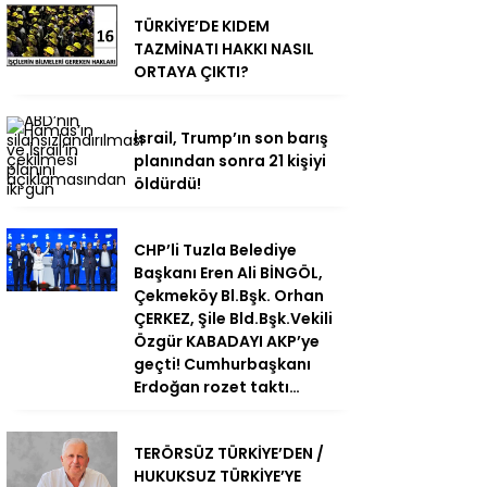
TÜRKİYE’DE KIDEM
TAZMİNATI HAKKI NASIL
ORTAYA ÇIKTI?
İsrail, Trump’ın son barış
planından sonra 21 kişiyi
öldürdü!
CHP’li Tuzla Belediye
Başkanı Eren Ali BİNGÖL,
Çekmeköy Bl.Bşk. Orhan
ÇERKEZ, Şile Bld.Bşk.Vekili
Özgür KABADAYI AKP’ye
geçti! Cumhurbaşkanı
Erdoğan rozet taktı…
TERÖRSÜZ TÜRKİYE’DEN /
HUKUKSUZ TÜRKİYE’YE