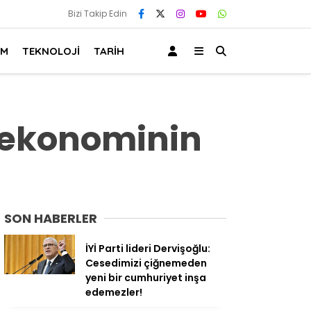
Bizi Takip Edin
AM
TEKNOLOJİ
TARİH
a ekonominin
SON HABERLER
İYİ Parti lideri Dervişoğlu:
Cesedimizi çiğnemeden
yeni bir cumhuriyet inşa
edemezler!