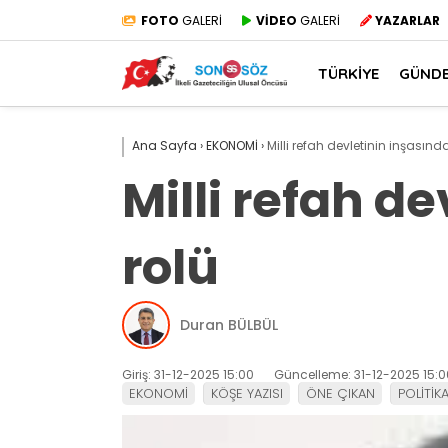
FOTO
GALERİ
VİDEO
GALERİ
YAZARLAR
TÜRKİYE
GÜND
Ana Sayfa
›
EKONOMİ
›
Milli refah devletinin inşasın
Milli refah d
rolü
Duran BÜLBÜL
Giriş: 31-12-2025 15:00
Güncelleme: 31-12-2025 15:0
EKONOMİ
KÖŞE YAZISI
ÖNE ÇIKAN
POLİTİK