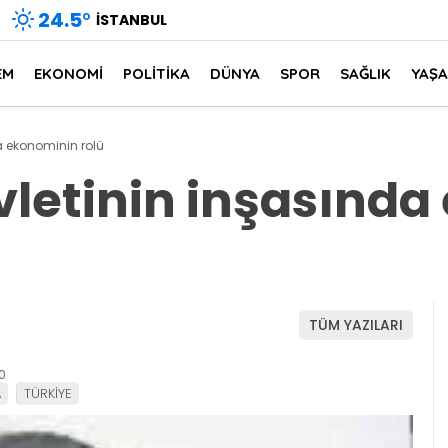
24.5
°
İSTANBUL
EM
EKONOMİ
POLİTİKA
DÜNYA
SPOR
SAĞLIK
YAŞ
da ekonominin rolü
evletinin inşasınd
TÜM YAZILARI
0
A
TÜRKİYE