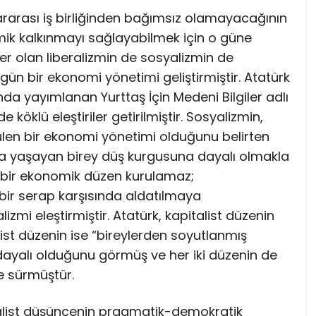
slararası iş birliğinden bağımsız olamayacağının
mik kalkınmayı sağlayabilmek için o güne
 olan liberalizmin de sosyalizmin de
özgün bir ekonomi yönetimi geliştirmiştir. Atatürk
nda yayımlanan Yurttaş İçin Medeni Bilgiler adlı
köklü eleştiriler getirilmiştir. Sosyalizmin,
rülen bir ekonomi yönetimi olduğunu belirten
na yaşayan birey düş kurgusuna dayalı olmakla
 de bir ekonomik düzen kurulamaz;
i bir serap karşısında aldatılmaya
lizmi eleştirmiştir. Atatürk, kapitalist düzenin
ist düzenin ise “bireylerden soyutlanmış
 dayalı olduğunu görmüş ve her iki düzenin de
e sürmüştür.
malist düşüncenin pragmatik-demokratik