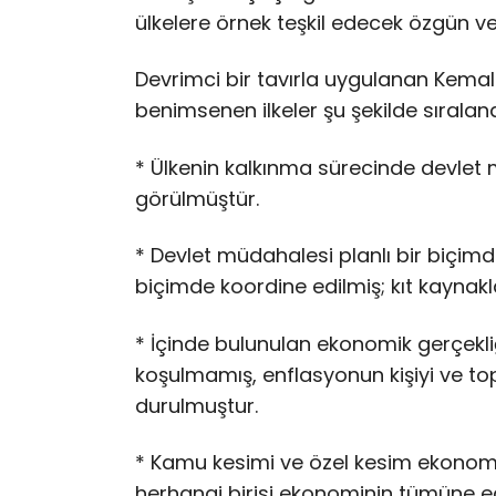
ülkelere örnek teşkil edecek özgün ve 
Devrimci bir tavırla uygulanan Kemal
benimsenen ilkeler şu şekilde sıralanab
* Ülkenin kalkınma sürecinde devlet m
görülmüştür.
* Devlet müdahalesi planlı bir biçimde
biçimde koordine edilmiş; kıt kaynakla
* İçinde bulunulan ekonomik gerçekli
koşulmamış, enflasyonun kişiyi ve to
durulmuştur.
* Kamu kesimi ve özel kesim ekonomik
herhangi birisi ekonominin tümüne 