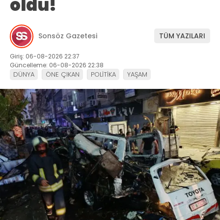
öldü!
Sonsöz Gazetesi
TÜM YAZILARI
Giriş: 06-08-2026 22:37
Güncelleme: 06-08-2026 22:38
DÜNYA
ÖNE ÇIKAN
POLİTİKA
YAŞAM