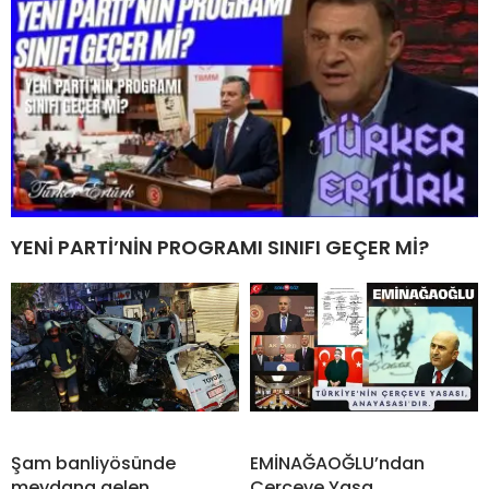
YENİ PARTİ’NİN PROGRAMI SINIFI GEÇER Mİ?
Şam banliyösünde
EMİNAĞAOĞLU’ndan
meydana gelen
Çerçeve Yasa