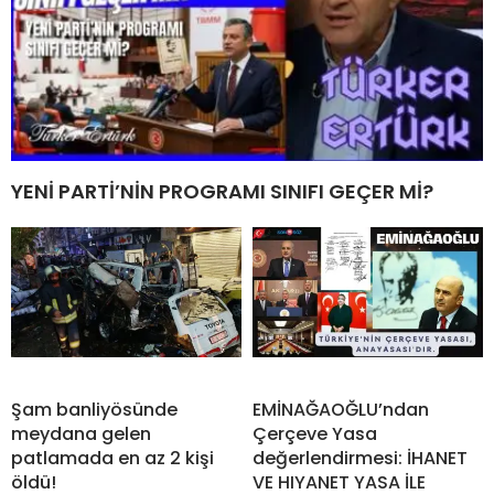
YENİ PARTİ’NİN PROGRAMI SINIFI GEÇER Mİ?
Şam banliyösünde
EMİNAĞAOĞLU’ndan
meydana gelen
Çerçeve Yasa
patlamada en az 2 kişi
değerlendirmesi: İHANET
öldü!
VE HIYANET YASA İLE