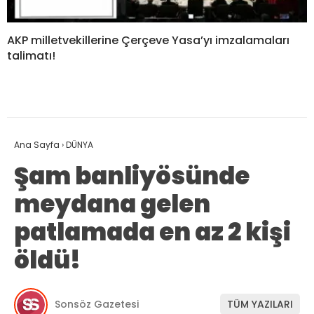
AKP milletvekillerine Çerçeve Yasa’yı imzalamaları
talimatı!
Ana Sayfa
›
DÜNYA
Şam banliyösünde
meydana gelen
patlamada en az 2 kişi
öldü!
Sonsöz Gazetesi
TÜM YAZILARI