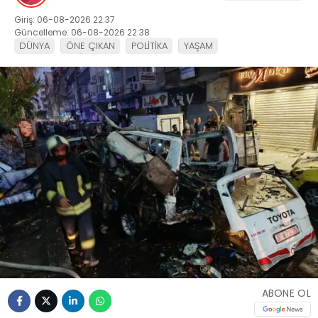
Giriş: 06-08-2026 22:37
Güncelleme: 06-08-2026 22:38
DÜNYA
ÖNE ÇIKAN
POLİTİKA
YAŞAM
ABONE OL