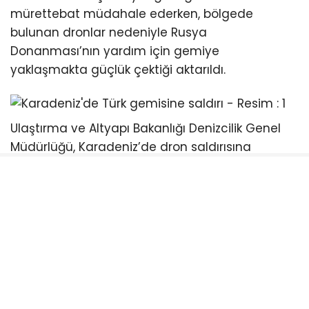
mürettebat müdahale ederken, bölgede
bulunan dronlar nedeniyle Rusya
Donanması’nın yardım için gemiye
yaklaşmakta güçlük çektiği aktarıldı.
Ulaştırma ve Altyapı Bakanlığı Denizcilik Genel
Müdürlüğü, Karadeniz’de dron saldırısına
uğrayan “NADEZHDA” isimli Ro-Ro gemisinde 13’ü
Türk vatandaşı olmak üzere toplam 22
mürettebatın bulunduğunu ve gemide bulunan
denizcilerin Rusya deniz unsurları tarafından
emniyetli şekilde Novorossiysk Limanı’na tahliye
edildiğini bildirdi.