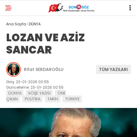
Ana Sayfa
›
DÜNYA
LOZAN VE AZİZ
SANCAR
Rifat SERDAROĞLU
TÜM YAZILARI
Giriş: 23-01-2026 00:55
Güncelleme: 23-01-2026 00:55
DÜNYA
KÖŞE YAZISI
ÖNE
ÇIKAN
POLİTİKA
TARİH
TÜRKİYE