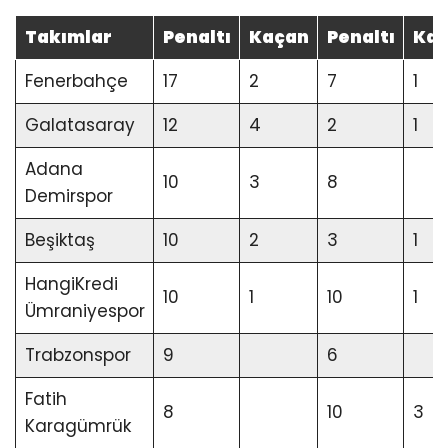
Takımlar
Penaltı
Kaçan
Penaltı
Ka
Fenerbahçe
17
2
7
1
Galatasaray
12
4
2
1
Adana
10
3
8
Demirspor
Beşiktaş
10
2
3
1
HangiKredi
10
1
10
1
Ümraniyespor
Trabzonspor
9
6
Fatih
8
10
3
Karagümrük