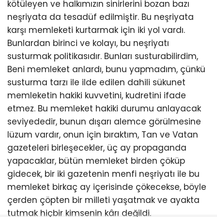
kötüleyen ve halkımızın sinirlerini bozan bazı
neşriyata da tesadüf edilmiştir. Bu neşriyata
karşı memleketi kurtarmak için iki yol vardı.
Bunlardan birinci ve kolayı, bu neşriyatı
susturmak politikasıdır. Bunları susturabilirdim,
Beni memleket anlardı, bunu yapmadım, çünkü
susturma tarzı ile ilde edilen dahili sükunet
memleketin hakiki kuvvetini, kudretini ifade
etmez. Bu memleket hakiki durumu anlayacak
seviyededir, bunun dışarı alemce görülmesine
lüzum vardır, onun için bıraktım, Tan ve Vatan
gazeteleri birleşecekler, üç ay propaganda
yapacaklar, bütün memleket birden çöküp
gidecek, bir iki gazetenin menfi neşriyatı ile bu
memleket birkaç ay içerisinde çökecekse, böyle
çerden çöpten bir milleti yaşatmak ve ayakta
tutmak hiçbir kimsenin kârı değildi.