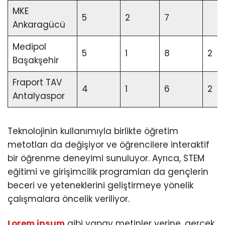
MKE
5
2
7
Ankaragücü
Medipol
5
1
8
2
Başakşehir
Fraport TAV
4
1
6
2
Antalyaspor
Teknolojinin kullanımıyla birlikte öğretim
metotları da değişiyor ve öğrencilere interaktif
bir öğrenme deneyimi sunuluyor. Ayrıca, STEM
eğitimi ve girişimcilik programları da gençlerin
beceri ve yeteneklerini geliştirmeye yönelik
çalışmalara öncelik veriliyor.
Lorem ipsum
gibi yapay metinler yerine, gerçek