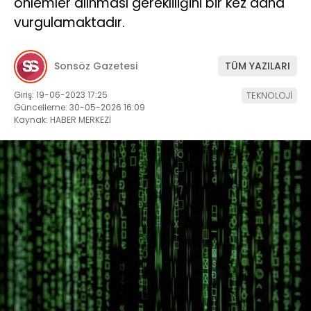
önlemler alınması gerekliliğini bir kez daha
vurgulamaktadır.
Sonsöz Gazetesi
TÜM YAZILARI
Giriş: 19-06-2023 17:25
TEKNOLOJİ
Güncelleme: 30-05-2026 16:09
Kaynak: HABER MERKEZİ