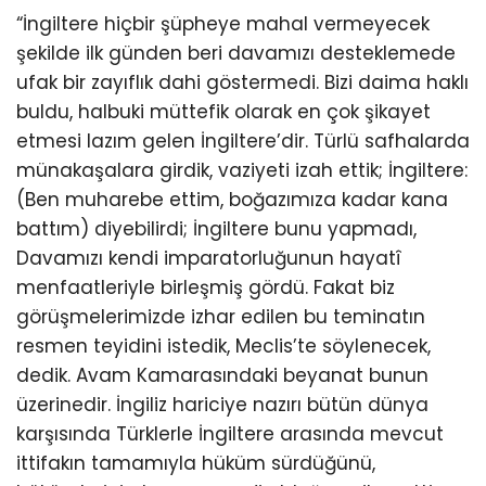
“İngiltere hiçbir şüpheye mahal vermeyecek
şekilde ilk günden beri davamızı desteklemede
ufak bir zayıflık dahi göstermedi. Bizi daima haklı
buldu, halbuki müttefik olarak en çok şikayet
etmesi lazım gelen İngiltere’dir. Türlü safhalarda
münakaşalara girdik, vaziyeti izah ettik; İngiltere:
(Ben muharebe ettim, boğazımıza kadar kana
battım) diyebilirdi; İngiltere bunu yapmadı,
Davamızı kendi imparatorluğunun hayatî
menfaatleriyle birleşmiş gördü. Fakat biz
görüşmelerimizde izhar edilen bu teminatın
resmen teyidini istedik, Meclis’te söylenecek,
dedik. Avam Kamarasındaki beyanat bunun
üzerinedir. İngiliz hariciye nazırı bütün dünya
karşısında Türklerle İngiltere arasında mevcut
ittifakın tamamıyla hüküm sürdüğünü,