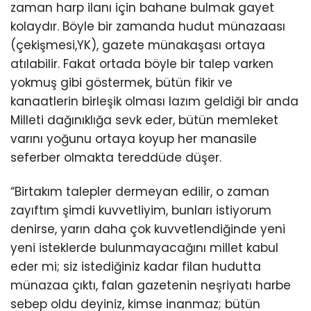
zaman harp ilanı için bahane bulmak gayet
kolaydır. Böyle bir zamanda hudut münazaası
(çekişmesi,YK), gazete münakaşası ortaya
atılabilir. Fakat ortada böyle bir talep varken
yokmuş gibi göstermek, bütün fikir ve
kanaatlerin birleşik olması lazım geldiği bir anda
Milleti dağınıklığa sevk eder, bütün memleket
varını yoğunu ortaya koyup her manasile
seferber olmakta tereddüde düşer.
“Birtakım talepler dermeyan edilir, o zaman
zayıftım şimdi kuvvetliyim, bunları istiyorum
denirse, yarın daha çok kuvvetlendiğinde yeni
yeni isteklerde bulunmayacağını millet kabul
eder mi; siz istediğiniz kadar filan hudutta
münazaa çıktı, falan gazetenin neşriyatı harbe
sebep oldu deyiniz, kimse inanmaz; bütün