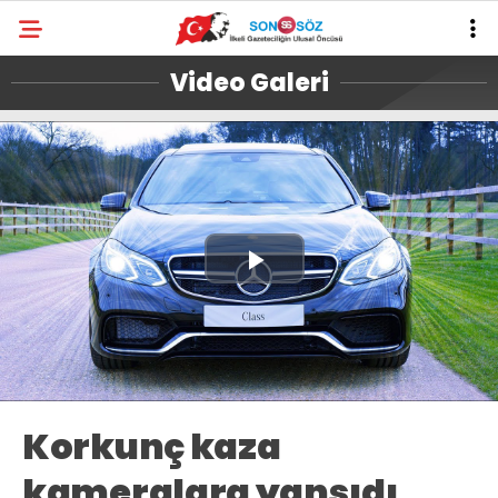
Video Galeri
Play
Video
Korkunç kaza
kameralara yansıdı