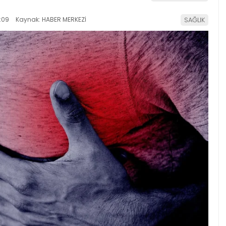
:09
Kaynak: HABER MERKEZİ
SAĞLIK