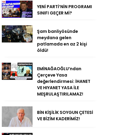
YENİ PARTİ’NİN PROGRAMI
SINIFI GEÇER Mİ?
Şam banliyösünde
meydana gelen
patlamada en az 2 kişi
öldü!
EMİNAĞAOĞLU’ndan
Çerçeve Yasa
değerlendirmesi: İHANET
VE HIYANET YASA İLE
MEŞRULAŞTIRILAMAZ!
BİN KİŞİLİK SOYGUN ÇETESİ
VE BİZİM KADERİMİZ!