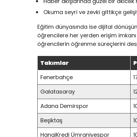
Haber akışlarında güzel bir akıcılı
Okuma seyri ve zevki gittikçe geliş
Eğitim dünyasında ise dijital dönüşüm 
öğrencilere her yerden erişim imkanı s
öğrencilerin öğrenme süreçlerini dest
Takımlar
P
Fenerbahçe
1
Galatasaray
1
Adana Demirspor
1
Beşiktaş
1
HangiKredi Ümraniyespor
1