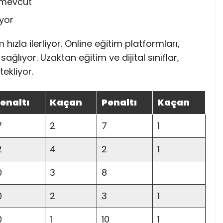
k mevcut
iyor
hızla ilerliyor. Online eğitim platformları,
ağlıyor. Uzaktan eğitim ve dijital sınıflar,
ekliyor.
enaltı
Kaçan
Penaltı
Kaçan
7
2
7
1
2
4
2
1
0
3
8
0
2
3
1
0
1
10
1