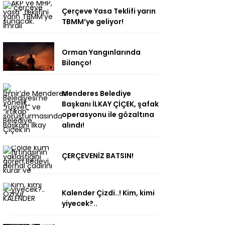
Çerçeve Yasa Teklifi yarın
TBMM’ye geliyor!
Orman Yangınlarında
Bilanço!
Menderes Belediye
Başkanı İLKAY ÇİÇEK, şafak
operasyonu ile gözaltına
alındı!
ÇERÇEVENİZ BATSIN!
Kalender Çizdi..! Kim, kimi
yiyecek?..