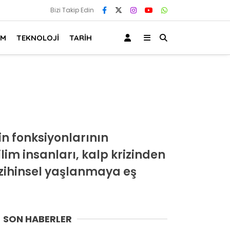
Bizi Takip Edin
AM
TEKNOLOJİ
TARİH
in fonksiyonlarının
im insanları, kalp krizinden
k zihinsel yaşlanmaya eş
SON HABERLER