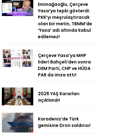
Eminağaoğlu, Çerçeve
Yasa’ya tepki gösterdi:
PKK’yı meşrulaştıracak
olan bir metin, TBMM’de
‘Yasa’ adı altında kabul
edilemez!
Çerçeve Yasa’ya MHP
lideri Bahçeli’den sonra
DEM Parti, CHP ve HÜDA
PAR da imza attı!
2026 YAŞ Kararları
açıklandı!
Karadeniz’de Türk
gemisine Dron saldırısı!