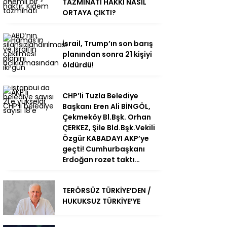
TAZMİNATI HAKKI NASIL
ORTAYA ÇIKTI?
İsrail, Trump’ın son barış
planından sonra 21 kişiyi
öldürdü!
CHP’li Tuzla Belediye
Başkanı Eren Ali BİNGÖL,
Çekmeköy Bl.Bşk. Orhan
ÇERKEZ, Şile Bld.Bşk.Vekili
Özgür KABADAYI AKP’ye
geçti! Cumhurbaşkanı
Erdoğan rozet taktı…
TERÖRSÜZ TÜRKİYE’DEN /
HUKUKSUZ TÜRKİYE’YE