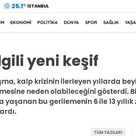
25.1
°
İSTANBUL
EM
EKONOMİ
POLİTİKA
DÜNYA
SPOR
SAĞLIK
YAŞ
lgili yeni keşif
ma, kalp krizinin ilerleyen yıllarda bey
esine neden olabileceğini gösterdi. Bil
 yaşanan bu gerilemenin 6 ile 13 yıllı
ardı.
TÜM YAZILARI