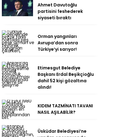
Ahmet Davutoğlu
partisini feshederek
siyaseti bıraktı
Orman yangınları
Avrupa’dan sonra
Türkiye’yi sarıyor!
Etimesgut Belediye
Başkanı Erdal Beşikçioğlu
dahil 52 kişi gözaltına
alındı!
KIDEM TAZMİNATI TAVANI
NASIL AŞILABİLİR?
Üsküdar Belediyesi’ne