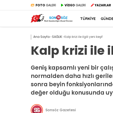
FOTO
GALERİ
VİDEO
GALERİ
YAZARLAR
TÜRKİYE
GÜND
Ana Sayfa
›
SAĞLIK
›
Kalp krizi ile ilgili yeni keşif
Kalp krizi ile i
Geniş kapsamlı yeni bir çalış
normalden daha hızlı gerilem
sonra beyin fonksiyonlarında
değer olduğu konusunda uy
Sonsöz Gazetesi