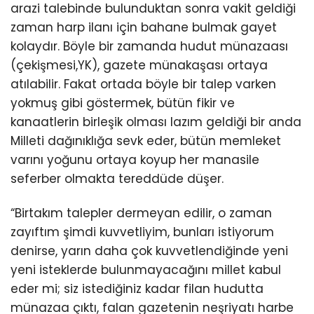
arazi talebinde bulunduktan sonra vakit geldiği
zaman harp ilanı için bahane bulmak gayet
kolaydır. Böyle bir zamanda hudut münazaası
(çekişmesi,YK), gazete münakaşası ortaya
atılabilir. Fakat ortada böyle bir talep varken
yokmuş gibi göstermek, bütün fikir ve
kanaatlerin birleşik olması lazım geldiği bir anda
Milleti dağınıklığa sevk eder, bütün memleket
varını yoğunu ortaya koyup her manasile
seferber olmakta tereddüde düşer.
“Birtakım talepler dermeyan edilir, o zaman
zayıftım şimdi kuvvetliyim, bunları istiyorum
denirse, yarın daha çok kuvvetlendiğinde yeni
yeni isteklerde bulunmayacağını millet kabul
eder mi; siz istediğiniz kadar filan hudutta
münazaa çıktı, falan gazetenin neşriyatı harbe