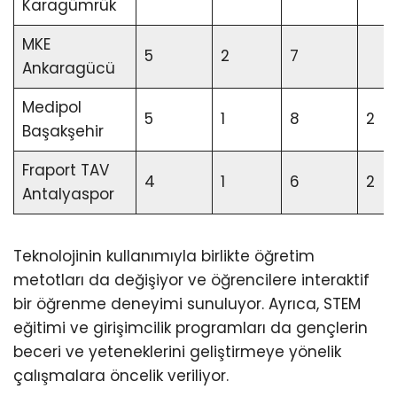
Karagümrük
MKE
5
2
7
Ankaragücü
Medipol
5
1
8
2
Başakşehir
Fraport TAV
4
1
6
2
Antalyaspor
Teknolojinin kullanımıyla birlikte öğretim
metotları da değişiyor ve öğrencilere interaktif
bir öğrenme deneyimi sunuluyor. Ayrıca, STEM
eğitimi ve girişimcilik programları da gençlerin
beceri ve yeteneklerini geliştirmeye yönelik
çalışmalara öncelik veriliyor.