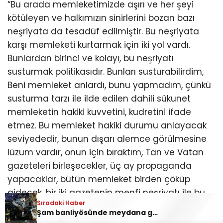
“Bu arada memleketimizde aşırı ve her şeyi
kötüleyen ve halkımızın sinirlerini bozan bazı
neşriyata da tesadüf edilmiştir. Bu neşriyata
karşı memleketi kurtarmak için iki yol vardı.
Bunlardan birinci ve kolayı, bu neşriyatı
susturmak politikasıdır. Bunları susturabilirdim,
Beni memleket anlardı, bunu yapmadım, çünkü
susturma tarzı ile ilde edilen dahili sükunet
memleketin hakiki kuvvetini, kudretini ifade
etmez. Bu memleket hakiki durumu anlayacak
seviyededir, bunun dışarı alemce görülmesine
lüzum vardır, onun için bıraktım, Tan ve Vatan
gazeteleri birleşecekler, üç ay propaganda
yapacaklar, bütün memleket birden çöküp
gidecek, bir iki gazetenin menfi neşriyatı ile bu
Sıradaki Haber
memleket birkaç ay içerisinde çökecekse, böyle
Şam banliyösünde meydana gelen patlamada en az 2 kişi öldü!
çerden çöpten bir milleti yaşatmak ve ayakta