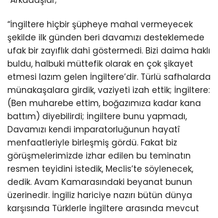
“Arkadaşlar;
“İngiltere hiçbir şüpheye mahal vermeyecek
şekilde ilk günden beri davamızı desteklemede
ufak bir zayıflık dahi göstermedi. Bizi daima haklı
buldu, halbuki müttefik olarak en çok şikayet
etmesi lazım gelen İngiltere’dir. Türlü safhalarda
münakaşalara girdik, vaziyeti izah ettik; İngiltere:
(Ben muharebe ettim, boğazımıza kadar kana
battım) diyebilirdi; İngiltere bunu yapmadı,
Davamızı kendi imparatorluğunun hayatî
menfaatleriyle birleşmiş gördü. Fakat biz
görüşmelerimizde izhar edilen bu teminatın
resmen teyidini istedik, Meclis’te söylenecek,
dedik. Avam Kamarasındaki beyanat bunun
üzerinedir. İngiliz hariciye nazırı bütün dünya
karşısında Türklerle İngiltere arasında mevcut