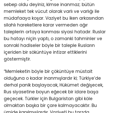
sebep oldu deyiniz, kimse inanmaz; bütün
memleket tek vücut olarak varlı ve varlığı ile
müdafaaya koşar. Vaziyet bu iken arkasından
silahlı hareketlere karar vermeden ağır
taleplerin ortaya konması siyasi hatadır. Ruslar
bu hatayı niçin yaptı, o zamanki tahminler ve
sonraki hadiseler böyle bir taleple Rusların
içeriden bir söküntüye intizar ettiklerini
göstermiştir.
“Memleketin böyle bir çöküntüye müstait
olduğuna o kadar inanmışlardır ki; Türkiye’de
derhal panik başlayacak, Hükümet değişecek,
Rus siyasetine boyun eğecek bir idare başa
geçecek. Türkler için Bulgaristan gibi köle
olmaktan başka bir çare kalmayacaktır. Bu
ümide kapılmışlardır. Vaziyeti bu tarzda