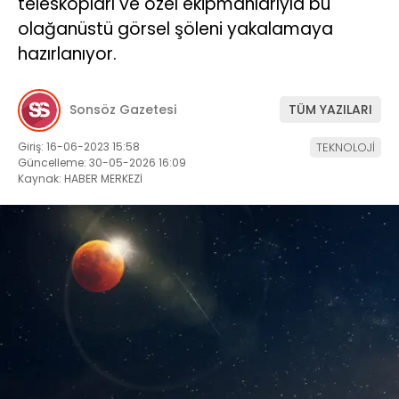
teleskopları ve özel ekipmanlarıyla bu
olağanüstü görsel şöleni yakalamaya
hazırlanıyor.
Sonsöz Gazetesi
TÜM YAZILARI
Giriş: 16-06-2023 15:58
TEKNOLOJİ
Güncelleme: 30-05-2026 16:09
Kaynak: HABER MERKEZİ