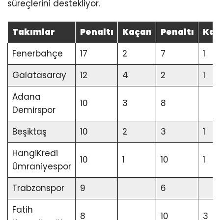
süreçlerini destekliyor.
Takımlar
Penaltı
Kaçan
Penaltı
Ka
Fenerbahçe
17
2
7
1
Galatasaray
12
4
2
1
Adana
10
3
8
Demirspor
Beşiktaş
10
2
3
1
HangiKredi
10
1
10
1
Ümraniyespor
Trabzonspor
9
6
Fatih
8
10
3