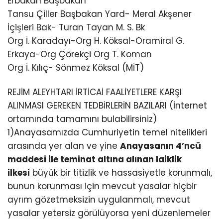
Erbakan Başbakan
Tansu Çiller Başbakan Yard- Meral Akşener
İçişleri Bak- Turan Tayan M. S. Bk
Org İ. Karadayı-Org H. Köksal-Oramiral G.
Erkaya-Org Çörekçi Org T. Koman
Org İ. Kılıç- Sönmez Köksal (MİT)
REJİM ALEYHTARI İRTİCAİ FAALİYETLERE KARŞI
ALINMASI GEREKEN TEDBİRLERİN BAZILARI (İnternet
ortamında tamamını bulabilirsiniz)
1)Anayasamızda Cumhuriyetin temel nitelikleri
arasında yer alan ve yine
Anayasanın 4’ncü
maddesi ile teminat altına alınan laiklik
ilkesi
büyük bir titizlik ve hassasiyetle korunmalı,
bunun korunması için mevcut yasalar hiçbir
ayrım gözetmeksizin uygulanmalı, mevcut
yasalar yetersiz görülüyorsa yeni düzenlemeler