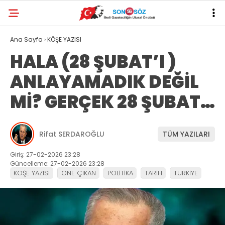
Ana Sayfa
›
KÖŞE YAZISI
HALA (28 ŞUBAT’I )
ANLAYAMADIK DEĞİL
Mİ? GERÇEK 28 ŞUBAT…
Rifat SERDAROĞLU
TÜM YAZILARI
Giriş: 27-02-2026 23:28
Güncelleme: 27-02-2026 23:28
KÖŞE YAZISI
ÖNE ÇIKAN
POLİTİKA
TARİH
TÜRKİYE