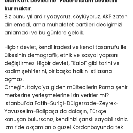
olan Kürt Devleti ile “Federe İslam Devletini”
kurmaktır
.
Biz bunu yıllardır yazıyoruz, söylüyoruz. AKP zaten
dinlemedi, ama muhalefet partileri dediğimizi
anlamadı ve bu günlere geldik.
Hiçbir devlet, kendi iradesi ve kendi tasarrufu ile
ülkesinin demografik, etnik ve sosyal yapısını
değiştirmez. Hiçbir devlet, “Kalbi” gibi tarihi ve
kadim şehirlerini, bir başka halkın istilasına
açmaz.
Örneğin, İtalya’ya giden mültecilerin Roma şehir
merkezine yerleşmelerine izin verirler mi?
İstanbul’da Fatih-Suriçi-Dülgerzade-Zeyrek-
Yavuzselim-Balipaşa da dolaşın, Türkçe
konuşan bulursanız, kendinizi şanslı sayabilirsiniz.
İzmir’de akşamları o güzel Kordonboyunda tek