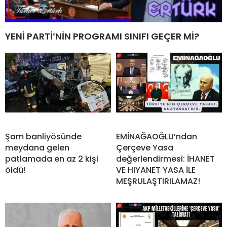
YENİ PARTİ’NİN PROGRAMI SINIFI GEÇER Mİ?
Şam banliyösünde
EMİNAĞAOĞLU’ndan
meydana gelen
Çerçeve Yasa
patlamada en az 2 kişi
değerlendirmesi: İHANET
öldü!
VE HIYANET YASA İLE
MEŞRULAŞTIRILAMAZ!