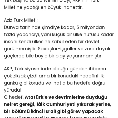
Tek başına bu Suriyeliler olayı, AKP’nin Türk
Milletine yaptığı en büyük ihanettir.
Aziz Türk Milleti;
Dünya tarihinde şimdiye kadar, 5 milyondan
fazla yabancıyı, yani küçük bir ülke nüfusu kadar
insanı kendi ülkesine kabul eden bir devlet
görülmemiştir. Savaşlar-işgaller ve zora dayalı
göçlerde bile böyle bir olay yaşanmamıştır.
AKP, Türk siyasetinde olduğu günden itibaren
çok zikzak çizdi ama bir konudaki hedefini ilk
günkü gibi korudu ve inatla bu hedefe doğru
yürüdü!
O hedef,
Atatürk’e ve devrimlerine duyduğu
nefret gereği, lâik Cumhuriyeti yıkarak yerine,
bir bölümü ikinci İsrail gibi görev yapacak