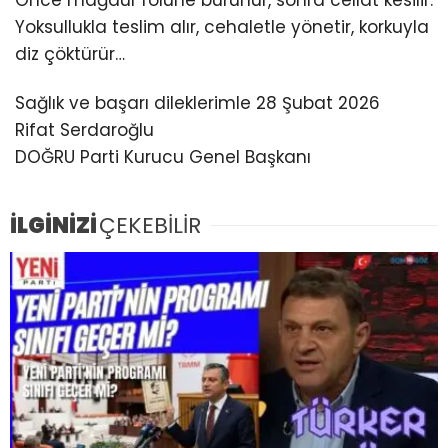
Önce mağdur rolüne bürünür, sonra cellat kesilir.
Yoksullukla teslim alır, cehaletle yönetir, korkuyla
diz çöktürür…
Sağlık ve başarı dileklerimle 28 Şubat 2026
Rifat Serdaroğlu
DOĞRU Parti Kurucu Genel Başkanı
İLGİNİZİ
ÇEKEBİLİR