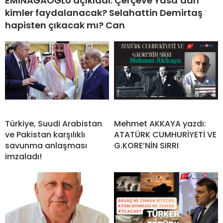
EMİNAĞAOĞLU açıkladı: Çerçeve Yasa’dan
kimler faydalanacak? Selahattin Demirtaş
hapisten çıkacak mı? Can
Türkiye, Suudi Arabistan
Mehmet AKKAYA yazdı:
ve Pakistan karşılıklı
ATATÜRK CUMHURİYETİ VE
savunma anlaşması
G.KORE’NİN SIRRI
imzaladı!