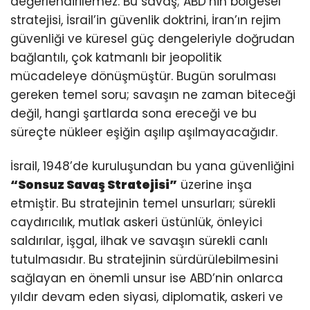
değerlendirilemez. Bu savaş; ABD’nin bölgesel
stratejisi, İsrail’in güvenlik doktrini, İran’ın rejim
güvenliği ve küresel güç dengeleriyle doğrudan
bağlantılı, çok katmanlı bir jeopolitik
mücadeleye dönüşmüştür. Bugün sorulması
gereken temel soru; savaşın ne zaman biteceği
değil, hangi şartlarda sona ereceği ve bu
süreçte nükleer eşiğin aşılıp aşılmayacağıdır.
İsrail, 1948’de kuruluşundan bu yana güvenliğini
“Sonsuz Savaş Stratejisi”
üzerine inşa
etmiştir. Bu stratejinin temel unsurları; sürekli
caydırıcılık, mutlak askeri üstünlük, önleyici
saldırılar, işgal, ilhak ve savaşın sürekli canlı
tutulmasıdır. Bu stratejinin sürdürülebilmesini
sağlayan en önemli unsur ise ABD’nin onlarca
yıldır devam eden siyasi, diplomatik, askeri ve