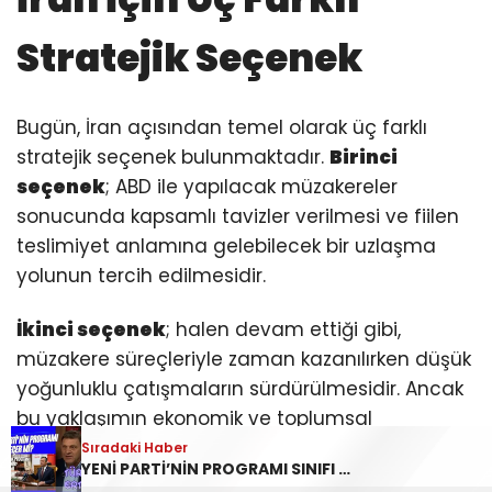
Stratejik Seçenek
Bugün, İran açısından temel olarak üç farklı
stratejik seçenek bulunmaktadır.
Birinci
seçenek
; ABD ile yapılacak müzakereler
sonucunda kapsamlı tavizler verilmesi ve fiilen
teslimiyet anlamına gelebilecek bir uzlaşma
yolunun tercih edilmesidir.
İkinci seçenek
; halen devam ettiği gibi,
müzakere süreçleriyle zaman kazanılırken düşük
yoğunluklu çatışmaların sürdürülmesidir. Ancak
bu yaklaşımın ekonomik ve toplumsal
maliyetleri zaman içerisinde giderek
Sıradaki Haber
Sıradaki Haber
YENİ PARTİ’NİN PROGRAMI SINIFI GEÇER Mİ?
Türker ERTÜRK yazdı: SAVAŞ NE ZAMAN BİTECEK, ATOM BOMBASI NE ZAMAN ATILACAK?
artmaktadır.
Üçüncü seçenek
ise daha yüksek