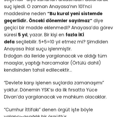
suç işledi. O zaman Anayasa’nın 101’nci
maddesine neden
“Bu kural yeni sistemde
geçerlidir. Önceki dönemler sayılmaz”
diye
geçici bir madde eklenmedi? Anayasa’da görev
süresi
5 yıl
, yazar. Bir kişi en
fazla İKİ
defa
seçilebilir. 5+5=10 yıl etmez mi? Şimdiden
Anayasa İhlal suçu işlenmiştir.
Erdoğan da ileride yargılanacak ve aldığı tüm
maaşlar, yaptığı harcamalar (Örtülü dahil)
kendisinden tahsil edilecektir…
“Devlete karşı işlenen suçlarda zamanaşımı”
yoktur. Dönemin YSK’sı da ilk fırsatta Yüce
Divan’da yargılanacak ve mahkum olacaklar.
“Cumhur İttifakı” denen örgüt işte böyle
yalancı-aşağılık bir örgüttür.