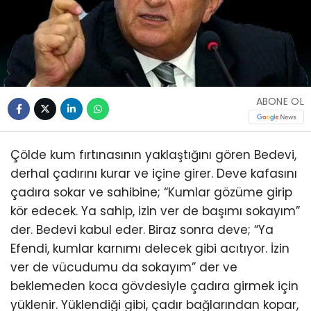
ABONE OL
Çölde kum fırtınasının yaklaştığını gören Bedevi,
derhal çadırını kurar ve içine girer. Deve kafasını
çadıra sokar ve sahibine; “Kumlar gözüme girip
kör edecek. Ya sahip, izin ver de başımı sokayım”
der. Bedevi kabul eder. Biraz sonra deve; “Ya
Efendi, kumlar karnımı delecek gibi acıtıyor. İzin
ver de vücudumu da sokayım” der ve
beklemeden koca gövdesiyle çadıra girmek için
yüklenir. Yüklendiği gibi, çadır bağlarından kopar,