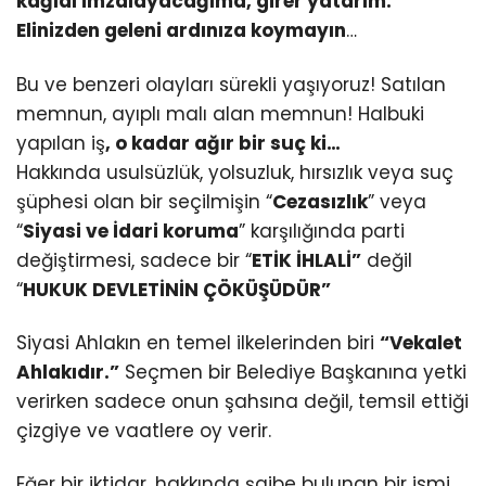
kağıdı imzalayacağıma, girer yatarım.
Elinizden geleni ardınıza koymayın
…
Bu ve benzeri olayları sürekli yaşıyoruz! Satılan
memnun, ayıplı malı alan memnun! Halbuki
yapılan iş
, o kadar ağır bir suç ki…
Hakkında usulsüzlük, yolsuzluk, hırsızlık veya suç
şüphesi olan bir seçilmişin “
Cezasızlık
” veya
“
Siyasi ve İdari koruma
” karşılığında parti
değiştirmesi, sadece bir “
ETİK İHLALİ”
değil
“
HUKUK DEVLETİNİN ÇÖKÜŞÜDÜR”
Siyasi Ahlakın en temel ilkelerinden biri
“Vekalet
Ahlakıdır.”
Seçmen bir Belediye Başkanına yetki
verirken sadece onun şahsına değil, temsil ettiği
çizgiye ve vaatlere oy verir.
Eğer bir iktidar, hakkında şaibe bulunan bir ismi,