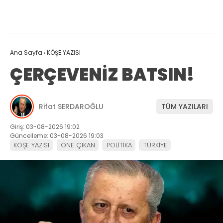
Ana Sayfa
›
KÖŞE YAZISI
ÇERÇEVENİZ BATSIN!
Rifat SERDAROĞLU
TÜM YAZILARI
Giriş: 03-08-2026 19:02
Güncelleme: 03-08-2026 19:03
KÖŞE YAZISI
ÖNE ÇIKAN
POLİTİKA
TÜRKİYE