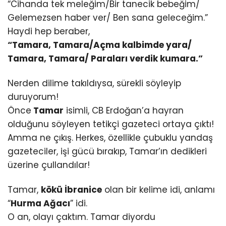
“Cihanda tek meleğim/Bir tanecik bebeğim/
Gelemezsen haber ver/ Ben sana geleceğim.”
Haydi hep beraber,
“Tamara, Tamara/Açma kalbimde yara/
Tamara, Tamara/ Paraları verdik kumara.”
Nerden dilime takıldıysa, sürekli söyleyip
duruyorum!
Önce
Tamar
isimli, CB Erdoğan’a hayran
olduğunu söyleyen tetikçi gazeteci ortaya çıktı!
Amma ne çıkış. Herkes, özellikle çubuklu yandaş
gazeteciler, işi gücü bırakıp, Tamar’ın dedikleri
üzerine çullandılar!
Tamar,
kökü İbranice
olan bir kelime idi, anlamı
“
Hurma Ağacı
” idi.
O an, olayı çaktım. Tamar diyordu