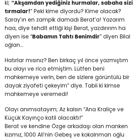
ki;
“Akşamdan yediğiniz hurmalar, sabaha sizi
tırmalar!
” Peki kime diyordu? Kime olacak?
Saray’ın en zampik damadı Berat’a! Yazarım
haa, diye tehdit ettiği kişi Berat, yazdırırım ha
diyen ise “
Babamın Tahtı Benimdir
” diyen Bilal
oğlan…
Hatırlar mısınız? Ben birkaç yıl önce yazmıştım
bu olayı ve rica etmiştim. Lütfen beni
mahkemeye verin, ben de sizlere görüntülü bir
dayak ziyafeti çekeyim” diye. Tabii ki kimse
mahkemeye veremedi!
Olayı anımsatayım; Az kalsın “Ana Kraliçe ve
Küçük Kayınço katil olacaktı!”
Berat ve kendine Özge arkadaşı olan manken
kızımız, 1000 Ali’nin Gebeş ve kokainman oğlu