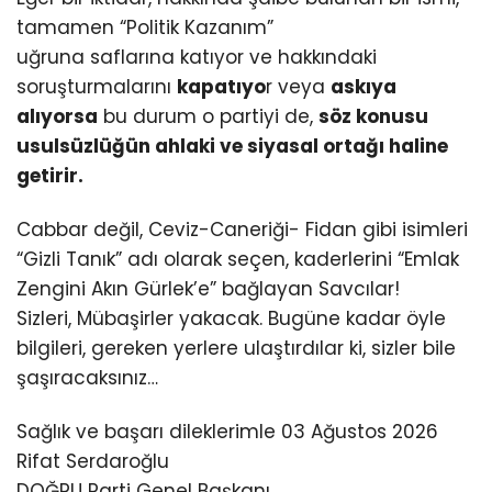
tamamen “Politik Kazanım”
uğruna saflarına katıyor ve hakkındaki
soruşturmalarını
kapatıyo
r veya
askıya
alıyorsa
bu durum o partiyi de,
söz konusu
usulsüzlüğün ahlaki ve siyasal ortağı haline
getirir.
Cabbar değil, Ceviz-Caneriği- Fidan gibi isimleri
“Gizli Tanık” adı olarak seçen, kaderlerini “Emlak
Zengini Akın Gürlek’e” bağlayan Savcılar!
Sizleri, Mübaşirler yakacak. Bugüne kadar öyle
bilgileri, gereken yerlere ulaştırdılar ki, sizler bile
şaşıracaksınız…
Sağlık ve başarı dileklerimle 03 Ağustos 2026
Rifat Serdaroğlu
DOĞRU Parti Genel Başkanı