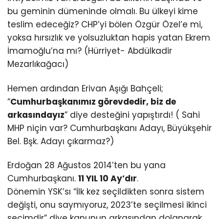
bu geminin dümeninde olmalı. Bu ülkeyi kime
teslim edeceğiz? CHP’yi bölen Özgür Özel’e mi,
yoksa hırsızlık ve yolsuzluktan hapis yatan Ekrem
İmamoğlu’na mı? (Hürriyet- Abdülkadir
Mezarlıkağacı)
Hemen ardından Erivan Aşığı Bahçeli;
“
Cumhurbaşkanımız görevdedir, biz de
arkasındayız
” diye desteğini yapıştırdı! ( Sahi
MHP niçin var? Cumhurbaşkanı Adayı, Büyükşehir
Bel. Bşk. Adayı çıkarmaz?)
Erdoğan 28 Ağustos 2014’ten bu yana
Cumhurbaşkanı.
11 YIL 10 Ay’dır
.
Dönemin YSK’sı “İlk kez seçildikten sonra sistem
değişti, onu saymıyoruz, 2023’te seçilmesi ikinci
seçimdir” diye kanunun arkasından dolanarak