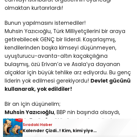
olmaktan kurtarırlardı!
Bunun yapılmasını istemediler!
Muhsin Yazıcıoğlu, Türk Milliyetçilerini bir araya
getirebilecek GENÇ bir liderdi. Kaşarlaşmış,
kendilerinden başka kimseyi düşünmeyen,
uyuşturucu-avanta-altın kaçakçılığına
bulaşmış, özü Erivan’a ve Asala’ya dayanan
alçaklar için büyük tehlike arz ediyordu. Bu genç
liderin yok edilmesi gerekiyordu!
Devlet gücünü
kullanarak, yok edildiler!
Bir an için düşünelim;
Muhsin Yazıcıoğlu
, BBP nin başında olsaydı,
Hizbullah Terör Örgütünün siyasi ayağı olan
Sıradaki Haber
HÜDA-PAR- DEM ile yanyana gelip ittifak kurar
Kalender Çizdi..! Kim, kimi yiyecek?..