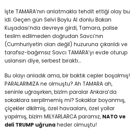
İşte TAMARA’nın anlatmakla tehdit ettiği olay bu
idi. Geçen gün Selvi Boylu Al donlu Bakan
Kuşadası’nda devreye girdi, Tamara, polise
teslim edilmeden doğrudan Savcı’nın
(Cumhuriyetin olan değil) huzuruna çıkarıldı ve
tarafsız-bağımsız Savcı TAMARA’yı evde oturup
uslansın diye, serbest bıraktı…
Bu olayı anladık ama, bir baktık cepler boşalmış!
PARALARIMIZA ne olmuştu? Ah TAMARA ah,
seninle uğraşırken, bizim paralar Ankara’da
sokaklara serpilmemiş mi? Sokaklar boyanmış,
çiçekler dikilmiş, özel havaalanı, özel yollar
yapılmış, bizim MİLYARLARCA paramız,
NATO ve
deli TRUMP uğruna
heder olmuştu!