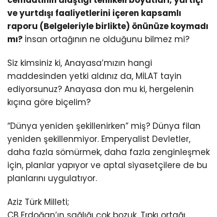
cemaatinin ulaştığı tehlikeli boyutları, yurtiçi
ve yurtdışı faaliyetlerini içeren kapsamlı
raporu (Belgeleriyle birlikte) önünüze koymadı
mı?
İnsan ortağının ne olduğunu bilmez mi?
Siz kimsiniz ki, Anayasa’mızın hangi
maddesinden yetki aldınız da, MİLAT tayin
ediyorsunuz? Anayasa don mu ki, hergelenin
kıçına göre biçelim?
“Dünya yeniden şekillenirken” miş? Dünya filan
yeniden şekillenmiyor. Emperyalist Devletler,
daha fazla sömürmek, daha fazla zenginleşmek
için, planlar yapıyor ve aptal siyasetçilere de bu
planlarını uygulatıyor.
Aziz Türk Milleti;
CB Erdoğan’ın sağlığı çok bozuk. Tıpkı ortağı