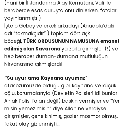
(Hani bir İl Jandarma Alay Komutanı, Vali ile
beraberce esas duruşta onu dinlerken, fotoları
yayınlanmıştı!)
İşte o Gebeş ve erkek arkadaşı (Anadolu’daki
adı “tokmakçıdır” ) toplam dört aşk
böceği,
TÜRK ORDUSUNUN NAMUSUNA emanet
edilmiş olan Savarona
’ya zorla girmişler (!) ve
hep beraber duman-dumana mutluluğun
Nirvanasına çıkmışlardı!
“Su uyur ama Kaynana uyumaz
”
atasözümüzde olduğu gibi, kaynana ve küçük
oğlu, korumalarıyla (Devletin Polisleri idi bunlar.
Ahlak Polisi falan değil) baskın vermişler ve “Yer
misin yemez misin” diye Allah ne verdiyse
girişmişler, çene kırılmış, gözler mosmor olmuş,
fakat olay gizlenmişti…