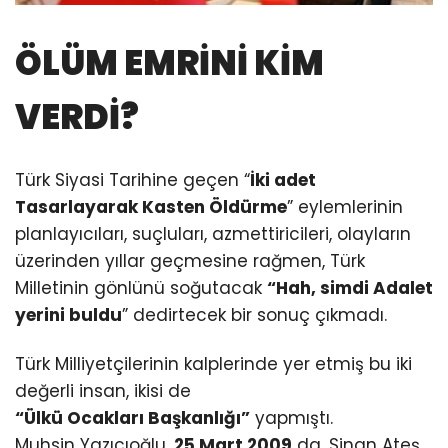
ÖLÜM EMRİNİ KİM
VERDİ?
Türk Siyasi Tarihine geçen “
İki adet
Tasarlayarak Kasten Öldürme
” eylemlerinin
planlayıcıları, suçluları, azmettiricileri, olayların
üzerinden yıllar geçmesine rağmen, Türk
Milletinin gönlünü soğutacak
“Hah, simdi Adalet
yerini buldu
” dedirtecek bir sonuç çıkmadı.
Türk Milliyetçilerinin kalplerinde yer etmiş bu iki
değerli insan, ikisi de
“Ülkü Ocakları Başkanlığı”
yapmıştı.
Muhsin Yazıcıoğlu,
25 Mart 2009
da, Sinan Ateş