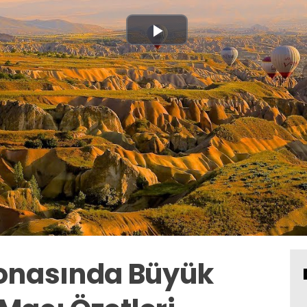
Play
Video
onasında Büyük