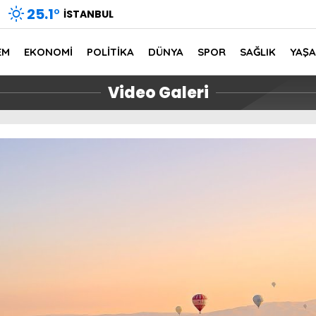
25.1
°
İSTANBUL
EM
EKONOMİ
POLİTİKA
DÜNYA
SPOR
SAĞLIK
YAŞ
Video Galeri