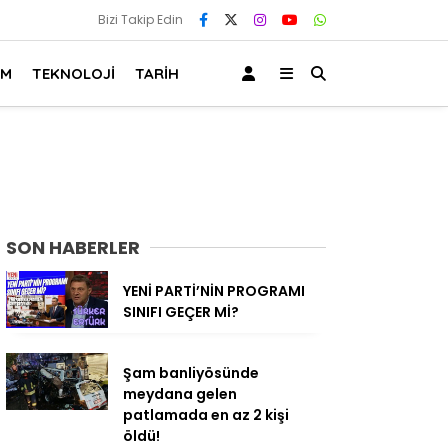
Bizi Takip Edin
AM
TEKNOLOJİ
TARİH
SON HABERLER
YENİ PARTİ’NİN PROGRAMI
SINIFI GEÇER Mİ?
Şam banliyösünde
meydana gelen
patlamada en az 2 kişi
öldü!