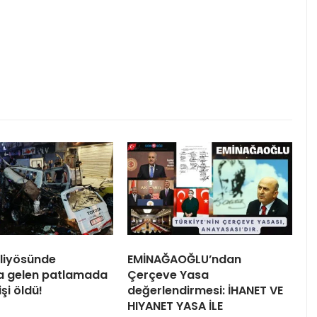
liyösünde
EMİNAĞAOĞLU’ndan
 gelen patlamada
Çerçeve Yasa
işi öldü!
değerlendirmesi: İHANET VE
HIYANET YASA İLE