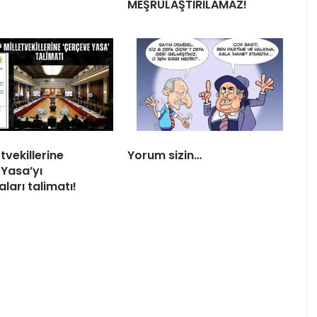
MEŞRULAŞTIRILAMAZ!
tvekillerine
Yorum sizin…
Yasa’yı
ları talimatı!