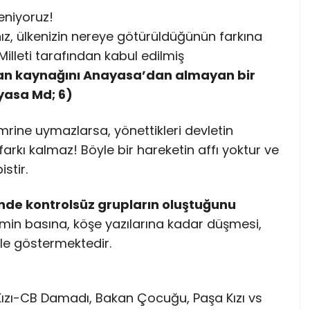
leniyoruz!
anız, ülkenizin nereye götürüldüğünün farkına
Milleti tarafından kabul edilmiş
gan kaynağını Anayasa’dan almayan bir
yasa Md; 6)
mrine uymazlarsa, yönettikleri devletin
 farkı kalmaz! Böyle bir hareketin affı yoktur ve
stir.
inde kontrolsüz grupların oluştuğunu
min basına, köşe yazılarına kadar düşmesi,
ile göstermektedir.
Kızı-CB Damadı, Bakan Çocuğu, Paşa Kızı vs