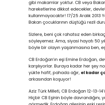
gibi makamlar yoktur. CB veya Bakan
hareketlerine dikkat edecekler, devle
kullanmayacaktır! 17/25 Aralık 2013 Y
Bakan çocuklarının düştüğü rezil dur
Sizlere, beni çok rahatsız eden birk
söyleyemez. Ama, siyasi hayatı 50 y
böyle bir olayın yaşanmasına ben, eş
CB Erdoğan’ın eşi Emine Erdoğan, dev
karşılıyorlar. Buraya kadar her şey 
yükte hafif, pahada ağır,
el kadar ç
arkasından koşuyor!
Aziz Türk Milleti, CB Erdoğan 12-13-
Hiçbir CB Eşinin böyle davrandığını, 
görmedik. Erdoğan ailesinin eski res