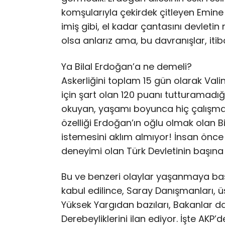
komşularıyla çekirdek çitleyen Emin
imiş gibi, el kadar çantasını devletin
olsa anlarız ama, bu davranışlar, it
Ya Bilal Erdoğan’a ne demeli?
Askerliğini toplam 15 gün olarak Vali
için şart olan 120 puanı tutturamadı
okuyan, yaşamı boyunca hiç çalışmam
özelliği Erdoğan’ın oğlu olmak olan 
istemesini aklım almıyor! İnsan önce k
deneyimi olan Türk Devletinin başın
Bu ve benzeri olaylar yaşanmaya ba
kabul edilince, Saray Danışmanları, ü
Yüksek Yargıdan bazıları, Bakanlar da
Derebeyliklerini ilan ediyor. İşte AKP’d