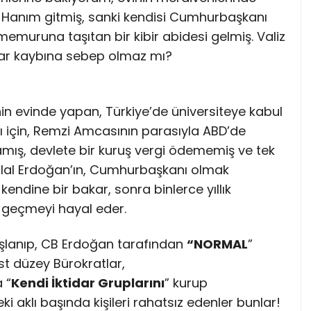
e Hanım gitmiş, sanki kendisi Cumhurbaşkanı
 memuruna taşıtan bir kibir abidesi gelmiş. Valiz
ibar kaybına sebep olmaz mı?
nin evinde yapan, Türkiye’de üniversiteye kabul
ğı için, Remzi Amcasının parasıyla ABD’de
ış, devlete bir kuruş vergi ödememiş ve tek
Bilal Erdoğan’ın, Cumhurbaşkanı olmak
endine bir bakar, sonra binlerce yıllık
a geçmeyi hayal eder.
şlanıp, CB Erdoğan tarafından
“NORMAL
”
st düzey Bürokratlar,
 “
Kendi İktidar Gruplarını
” kurup
eki aklı başında kişileri rahatsız edenler bunlar!