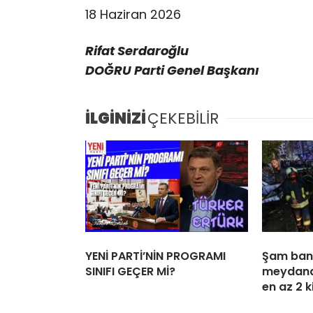
18 Haziran 2026
Rifat Serdaroğlu
DOĞRU Parti Genel Başkanı
İLGİNİZİ
ÇEKEBİLİR
YENİ PARTİ’NİN PROGRAMI
Şam ban
SINIFI GEÇER Mİ?
meydana
en az 2 k