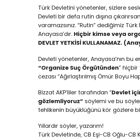
Türk Devletini yönetenler, sizlere ses
Devleti bir defa rutin dışına çıkarırs
varamazsınız. “Rutin” dediğimiz Türk 
Anayasa’dır.
Hiçbir kimse veya or
DEVLET YETKİSİ KULLANAMAZ. (Ana
Devleti yönetenler, Anayasa’nın bu e
“Organize Suç Örgütünden
” hiçbir
cezası “Ağırlaştırılmış Ömür Boyu Hapi
Bizzat AKP’liler tarafından “
Devlet iç
gözlemliyoruz”
söylemi ve bu söyle
tehlikenin büyüklüğünü kör gözlere b
Yıllardır söyler, yazarım!
Türk Devletinde, CB Eşi-CB Oğlu-CB 