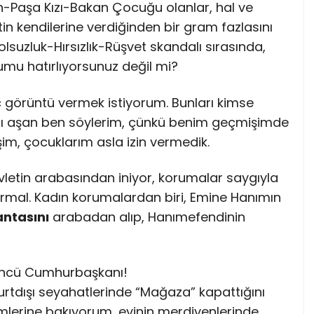
-Paşa Kızı-Bakan Çocuğu olanlar, hal ve
tin kendilerine verdiğinden bir gram fazlasını
olsuzluk-Hırsızlık-Rüşvet skandalı sırasında,
umu hatırlıyorsunuz değil mi?
aç görüntü vermek istiyorum. Bunları kimse
ılı aşan ben söylerim, çünkü benim geçmişimde
im, çocuklarım asla izin vermedik.
letin arabasından iniyor, korumalar saygıyla
normal. Kadın korumalardan biri, Emine Hanımın
antasını
arabadan alıp, Hanımefendinin
14’ncü Cumhurbaşkanı!
yurtdışı seyahatlerinde “Mağaza” kapattığını
imlerine bakıyorum, evinin merdivenlerinde