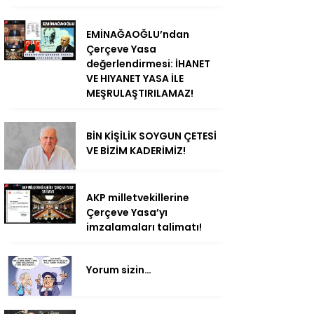
EMİNAĞAOĞLU’ndan
Çerçeve Yasa
değerlendirmesi: İHANET
VE HIYANET YASA İLE
MEŞRULAŞTIRILAMAZ!
BİN KİŞİLİK SOYGUN ÇETESİ
VE BİZİM KADERİMİZ!
AKP milletvekillerine
Çerçeve Yasa’yı
imzalamaları talimatı!
Yorum sizin…