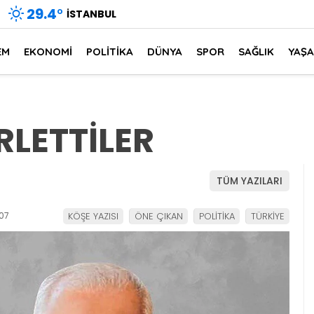
29.4
°
İSTANBUL
EM
EKONOMİ
POLİTİKA
DÜNYA
SPOR
SAĞLIK
YAŞ
RLETTİLER
TÜM YAZILARI
07
KÖŞE YAZISI
ÖNE ÇIKAN
POLİTİKA
TÜRKİYE