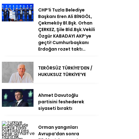
CHP’li Tuzla Belediye
Başkanı Eren Ali BİNGÖL,
Çekmeköy Bl.Bşk. Orhan
ÇERKEZ, Şile Bld.Bşk.Vekili
Özgür KABADAYI AKP’ye
geçti! Cumhurbaşkanı
Erdoğan rozet taktı…
TERÖRSÜZ TÜRKİYE’DEN /
HUKUKSUZ TÜRKİYE’YE
Ahmet Davutoğlu
partisini feshederek
siyaseti bıraktı
Orman yangınları
Avrupa’dan sonra