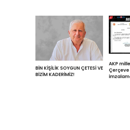
AKP mille
BİN KİŞİLİK SOYGUN ÇETESİ VE
Çerçeve 
BİZİM KADERİMİZ!
imzalama