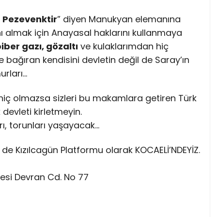
r Pezevenktir
” diyen Manukyan elemanına
ı almak için Anayasal haklarını kullanmaya
ber gazı, gözaltı
ve kulaklarımdan hiç
ye bağıran kendisini devletin değil de Saray’ın
rları…
, hiç olmazsa sizleri bu makamlara getiren Türk
 devleti kirletmeyin.
rı, torunları yaşayacak…
 de Kızılcagün Platformu olarak KOCAELİ’NDEYİZ.
şkesi Devran Cd. No 77