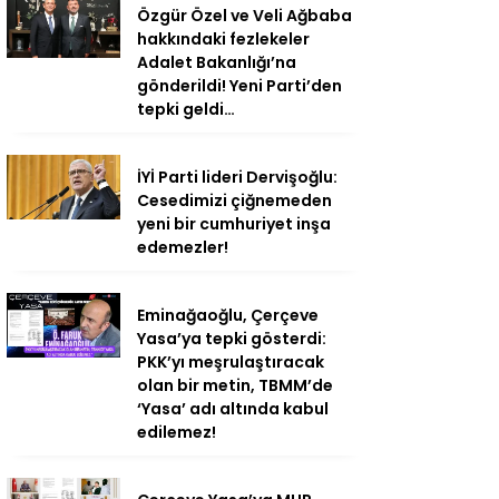
Özgür Özel ve Veli Ağbaba
hakkındaki fezlekeler
Adalet Bakanlığı’na
gönderildi! Yeni Parti’den
tepki geldi…
İYİ Parti lideri Dervişoğlu:
Cesedimizi çiğnemeden
yeni bir cumhuriyet inşa
edemezler!
Eminağaoğlu, Çerçeve
Yasa’ya tepki gösterdi:
PKK’yı meşrulaştıracak
olan bir metin, TBMM’de
‘Yasa’ adı altında kabul
edilemez!