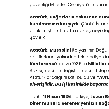
güvenliği Milletler Cemiyeti’nin garanti
Atatürk, Boğazların askerden arın
kurulmasına karşıydı.
Çünkü İstanb
bırakılmıştı. İlk fırsatta sözleşmeyi d
Şöyle ki;
Atatürk
,
Mussolini
İtalyası’nın Doğu
politikalarını yakından takip ediyordu
Konferansı
’nda ve 1935’te
Milletler
Sözleşmesi’nin değiştirilmesini talep 
Atatürk aradığı fırsatı buldu ve
“Avru
elverişlidir. Bu işi kesinlikle başara
Tarih,
11 Nisan 1936
: Türkiye,
Lozan B
birer muhtıra vererek yeni bir Boğa