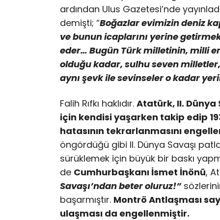
ardından Ulus Gazetesi’nde yayınladı
demişti; “
Boğazlar evimizin deniz kap
ve bunun icaplarını yerine getirme
eder… Bugün Türk milletinin, mill
olduğu kadar, sulhu seven milletle
aynı şevk ile sevinseler o kadar yeri
Falih Rıfkı haklıdır.
Atatürk, II. Düny
için kendisi yaşarken takip edip 19
hatasının tekrarlanmasını engellem
öngördüğü gibi II. Dünya Savaşı patla
sürüklemek için büyük bir baskı yapmış
de
Cumhurbaşkanı İsmet İnönü
, A
Savaşı’ndan beter oluruz!”
sözlerini
başarmıştır.
Montrö Antlaşması saye
ulaşması da engellenmiştir.