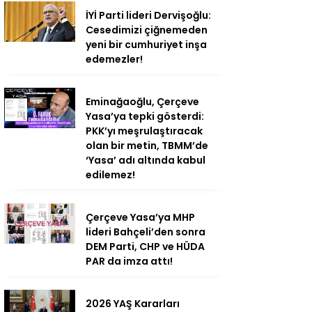
İYİ Parti lideri Dervişoğlu:
Cesedimizi çiğnemeden
yeni bir cumhuriyet inşa
edemezler!
Eminağaoğlu, Çerçeve
Yasa’ya tepki gösterdi:
PKK’yı meşrulaştıracak
olan bir metin, TBMM’de
‘Yasa’ adı altında kabul
edilemez!
Çerçeve Yasa’ya MHP
lideri Bahçeli’den sonra
DEM Parti, CHP ve HÜDA
PAR da imza attı!
2026 YAŞ Kararları