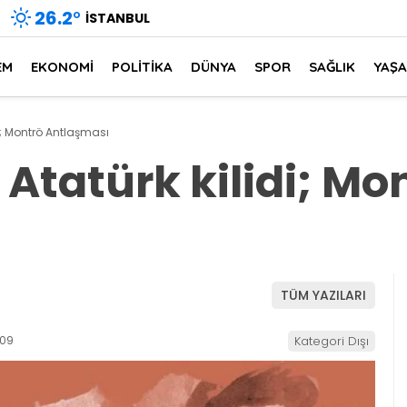
26.2
°
İSTANBUL
EM
EKONOMİ
POLİTİKA
DÜNYA
SPOR
SAĞLIK
YAŞ
i; Montrö Antlaşması
Atatürk kilidi; Mo
TÜM YAZILARI
:09
Kategori Dışı