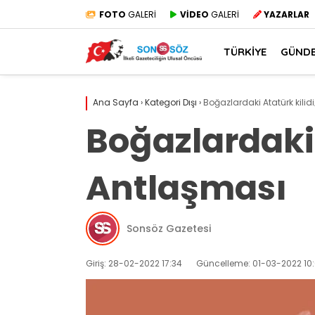
FOTO
GALERİ
VİDEO
GALERİ
YAZARLAR
TÜRKİYE
GÜND
Ana Sayfa
›
Kategori Dışı
›
Boğazlardaki Atatürk kilid
Boğazlardaki 
Antlaşması
Sonsöz Gazetesi
Giriş: 28-02-2022 17:34
Güncelleme: 01-03-2022 10