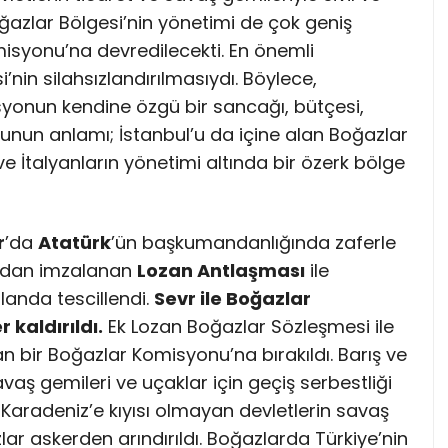
oğazlar Bölgesi’nin yönetimi de çok geniş
misyonu’na devredilecekti. En önemli
nin silahsızlandırılmasıydı. Böylece,
yonun kendine özgü bir sancağı, bütçesi,
 Bunun anlamı; İstanbul’u da içine alan Boğazlar
z ve İtalyanların yönetimi altında bir özerk bölge
r
’da
Atatürk
’ün başkumandanlığında zaferle
ından imzalanan
Lozan Antlaşması
ile
 alanda tescillendi.
Sevr ile Boğazlar
 kaldırıldı.
Ek Lozan Boğazlar Sözleşmesi ile
n bir Boğazlar Komisyonu’na bırakıldı. Barış ve
aş gemileri ve uçaklar için geçiş serbestliği
 Karadeniz’e kıyısı olmayan devletlerin savaş
lar askerden arındırıldı. Boğazlarda Türkiye’nin