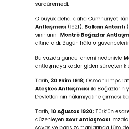
sürdüremedi.
O büyük deha, daha Cumhuriyet ilâ
Antlaşması
(1921),
Balkan Antantı
(
sınırlarını;
Montrö Boğazlar Antlaşm
altına aldı. Bugün hâlâ o güvenceleri
Bu yazıda güncel önemi nedeniyle
M
antlaşmaya kadar giden süreçten kı
Tarih,
30 Ekim 1918
; Osmanlı İmpara
Ateşkes Antlaşması
ile Boğazların y
Devletleri’nin hâkimiyetine girmesi kab
Tarih,
10 Ağustos 1920;
Türk’ün esare
düzenleyen
Sevr Antlaşması
imzalan
savaş ve barış zamanlarında tüm devle