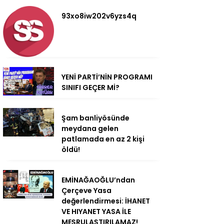
93xo8iw202v6yzs4q
YENİ PARTİ’NİN PROGRAMI
SINIFI GEÇER Mİ?
Şam banliyösünde
meydana gelen
patlamada en az 2 kişi
öldü!
EMİNAĞAOĞLU’ndan
Çerçeve Yasa
değerlendirmesi: İHANET
VE HIYANET YASA İLE
MEŞRULAŞTIRILAMAZ!