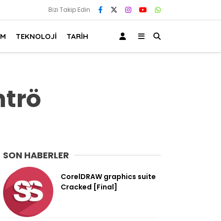
Bizi Takip Edin
AM
TEKNOLOJİ
TARİH
ntrö
SON HABERLER
CorelDRAW graphics suite
Cracked [Final]