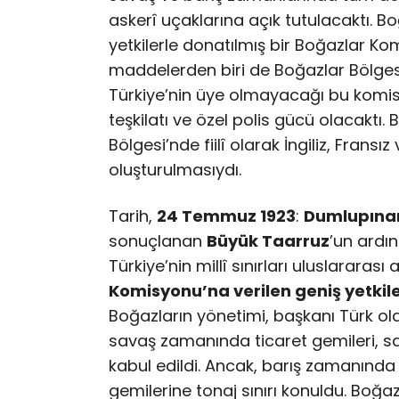
askerî uçaklarına açık tutulacaktı. B
yetkilerle donatılmış bir Boğazlar Ko
maddelerden biri de Boğazlar Bölgesi’
Türkiye’nin üye olmayacağı bu komis
teşkilatı ve özel polis gücü olacaktı.
Bölgesi’nde fiilî olarak İngiliz, Fransı
oluşturulmasıydı.
Tarih,
24 Temmuz 1923
:
Dumlupına
sonuçlanan
Büyük Taarruz
’un ard
Türkiye’nin millî sınırları uluslararası
Komisyonu’na verilen geniş yetkiler
Boğazların yönetimi, başkanı Türk ola
savaş zamanında ticaret gemileri, sav
kabul edildi. Ancak, barış zamanında
gemilerine tonaj sınırı konuldu. Boğaz