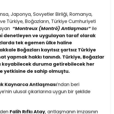
Fransa, Japonya, Sovyetler Birliği, Romanya,
ve Türkiye, Boğazların, Türkiye Cumhuriyeti
ğlayan
“Montreux (Montrö) Antlaşması”
ile
i denetleyen ve uygulayan taraf olarak
zlarda tek egemen ülke haline
kkale Boğazları kayıtsız şartsız Türkiye
mat yapmak hakkı tanındı. Türkiye, Boğazlar
şı koyabilecek duruma getirebilecek her
e yetkisine de sahip olmuştu.
k Kaynarca Antlaşması
’ndan beri
’nin ulusal çıkarlarına uygun bir şekilde
erden
Falih Rıfkı Atay
, antlaşmanın imzasının