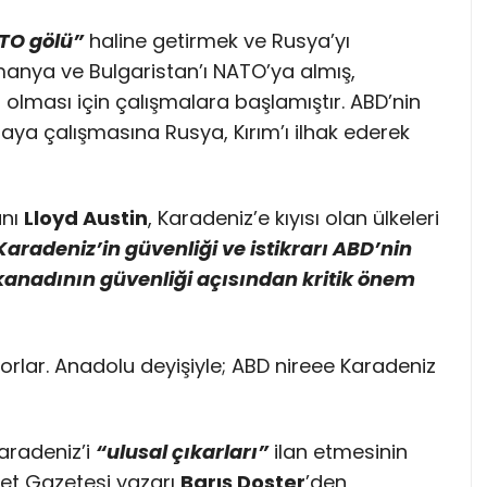
TO gölü”
haline getirmek ve Rusya’yı
manya ve Bulgaristan’ı NATO’ya almış,
olması için çalışmalara başlamıştır. ABD’nin
ya çalışmasına Rusya, Kırım’ı ilhak ederek
anı
Lloyd Austin
, Karadeniz’e kıyısı olan ülkeleri
Karadeniz’in güvenliği ve istikrarı ABD’nin
kanadının güvenliği açısından kritik önem
yorlar. Anadolu deyişiyle; ABD nireee Karadeniz
aradeniz’i
“ulusal çıkarları”
ilan etmesinin
et Gazetesi yazarı
Barış Doster
’den