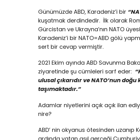
Günümüzde ABD, Karadeniz’i bir
“NA
kuşatmak derdindedir. İlk olarak Ro
Gürcistan ve Ukrayna’nın NATO üyesi 
Karadeniz’i bir NATO=ABD gölü yapma
sert bir cevap vermiştir.
2021 Ekim ayında ABD Savunma Bak
ziyaretinde şu cümleleri sarf eder:
“
ulusal çıkarıdır ve NATO’nun doğu 
taşımaktadır.”
Adamlar niyetlerini açık açık ilan edi
nire?
ABD’ nin okyanus ötesinden uzanıp K
ardında yatan asıl gerçeği Cumhuriy