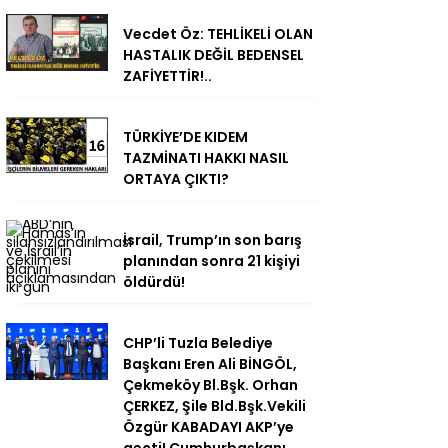
Vecdet Öz: TEHLİKELİ OLAN
HASTALIK DEĞİL BEDENSEL
ZAFİYETTİR!..
TÜRKİYE’DE KIDEM
TAZMİNATI HAKKI NASIL
ORTAYA ÇIKTI?
İsrail, Trump’ın son barış
planından sonra 21 kişiyi
öldürdü!
CHP’li Tuzla Belediye
Başkanı Eren Ali BİNGÖL,
Çekmeköy Bl.Bşk. Orhan
ÇERKEZ, Şile Bld.Bşk.Vekili
Özgür KABADAYI AKP’ye
geçti! Cumhurbaşkanı