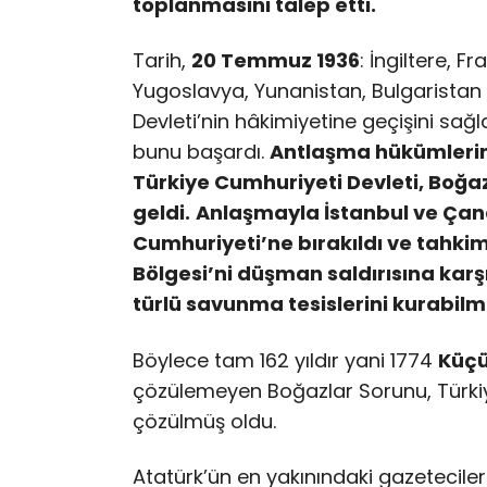
toplanmasını talep etti.
Tarih,
20 Temmuz 1936
: İngiltere, 
Yugoslavya, Yunanistan, Bulgaristan 
Devleti’nin hâkimiyetine geçişini sa
bunu başardı.
Antlaşma hükümlerin
Türkiye Cumhuriyeti Devleti, Boğa
geldi.
Anlaşmayla İstanbul ve Çana
Cumhuriyeti’ne bırakıldı ve tahki
Bölgesi’ni düşman saldırısına kar
türlü savunma tesislerini kurabilm
Böylece tam 162 yıldır yani 1774
Küçü
çözülemeyen Boğazlar Sorunu, Türkiye
çözülmüş oldu.
Atatürk’ün en yakınındaki gazetecil