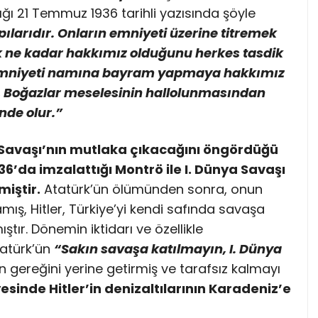
ğı 21 Temmuz 1936 tarihli yazısında şöyle
ılarıdır. Onların emniyeti üzerine titremek
k ne kadar hakkımız olduğunu herkes tasdik
i emniyeti namına bayram yapmaya hakkımız
r, Boğazlar meselesinin hallolunmasından
nde olur.”
a Savaşı’nın mutlaka çıkacağını öngördüğü
36’da imzalattığı Montrö ile I. Dünya Savaşı
iştir.
Atatürk’ün ölümünden sonra, onun
mış, Hitler, Türkiye’yi kendi safında savaşa
tır. Dönemin iktidarı ve özellikle
tatürk’ün
“Sakın savaşa katılmayın, I. Dünya
n gereğini yerine getirmiş ve tarafsız kalmayı
sinde Hitler’in denizaltılarının Karadeniz’e