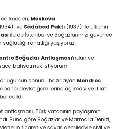
n edilmeden;
Moskova
1934) ve
Sâdâbad Paktı
(1937) ile ülkenin
ası
ile de İstanbul ve Boğazlarımızı güvence
n sağladığı rahatlığı yaşıyoruz.
ontrö Boğazlar Antlaşması
’ndan ve
saca bahsetmek istiyorum.
torluğu’nun sonunu hazırlayan
Mondros
abancı devlet gemilerine açılması ve İtilaf
ul edildi.
t antlaşması, Türk vatanının paylaşımını
dı. Buna göre Boğazlar ve Marmara Denizi,
tlerin ticaret ve savaş gemileriyle sivil ve