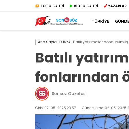
FOTO
GALERİ
VİDEO
GALERİ
YAZARLAR
TÜRKİYE
GÜND
Ana Sayfa
›
DÜNYA
›
Batılı yatırımcılar dondurulmuş
Batılı yatır
fonlarından 
Sonsöz Gazetesi
Giriş: 02-05-2025 23:57
Güncelleme: 02-05-2025 2