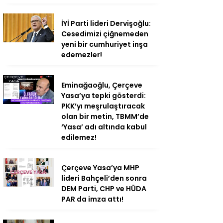
İYİ Parti lideri Dervişoğlu:
Cesedimizi çiğnemeden
yeni bir cumhuriyet inşa
edemezler!
Eminağaoğlu, Çerçeve
Yasa’ya tepki gösterdi:
PKK’yı meşrulaştıracak
olan bir metin, TBMM’de
‘Yasa’ adı altında kabul
edilemez!
Çerçeve Yasa’ya MHP
lideri Bahçeli’den sonra
DEM Parti, CHP ve HÜDA
PAR da imza attı!