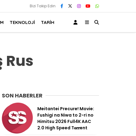
Bizi Takip Edin
AM
TEKNOLOJİ
TARİH
ş Rus
SON HABERLER
Meitantei Precure! Movie:
Fushigi na Niwa to 2-ri no
Himitsu 2026 Full4K AAC
2.0 High Speed T𝐨𝐫𝐫ent