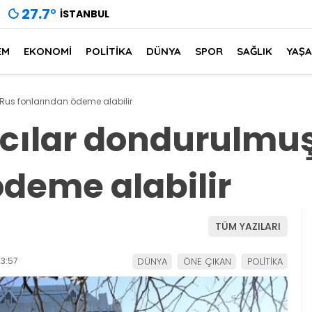
27.7
°
İSTANBUL
EM
EKONOMİ
POLİTİKA
DÜNYA
SPOR
SAĞLIK
YAŞ
 Rus fonlarından ödeme alabilir
ımcılar dondurulmu
ödeme alabilir
TÜM YAZILARI
3:57
DÜNYA
ÖNE ÇIKAN
POLİTİKA