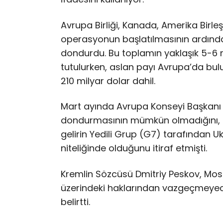
Avrupa Birliği, Kanada, Amerika Birleş
operasyonun başlatılmasının ardından 
dondurdu. Bu toplamın yaklaşık 5-6 mi
tutulurken, aslan payı Avrupa’da bul
210 milyar dolar dahil.
Mart ayında Avrupa Konseyi Başkanı A
dondurmasının mümkün olmadığını, bu
gelirin Yedili Grup (G7) tarafından Uk
niteliğinde olduğunu itiraf etmişti.
Kremlin Sözcüsü Dmitriy Peskov, Mos
üzerindeki haklarından vazgeçmeye
belirtti.