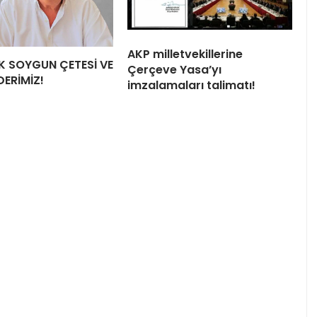
AKP milletvekillerine
LİK SOYGUN ÇETESİ VE
Çerçeve Yasa’yı
DERİMİZ!
imzalamaları talimatı!