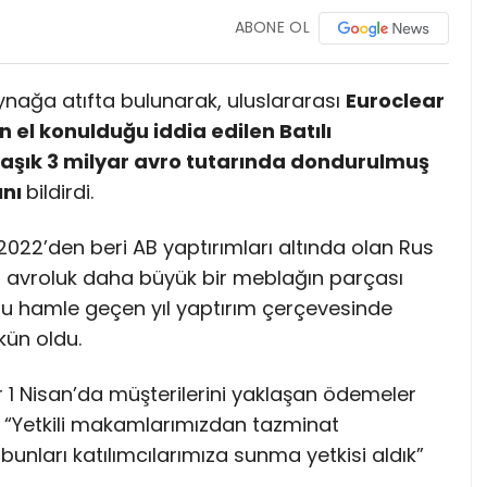
ABONE OL
kaynağa atıfta bulunarak, uluslararası
Euroclear
el konulduğu iddia edilen Batılı
laşık 3 milyar avro tutarında dondurulmuş
ını
bildirdi.
2022’den beri AB yaptırımları altında olan Rus
lyar avroluk daha büyük bir meblağın parçası
 bu hamle geçen yıl yaptırım çerçevesinde
kün oldu.
ar 1 Nisan’da müşterilerini yaklaşan ödemeler
de “Yetkili makamlarımızdan tazminat
unları katılımcılarımıza sunma yetkisi aldık”