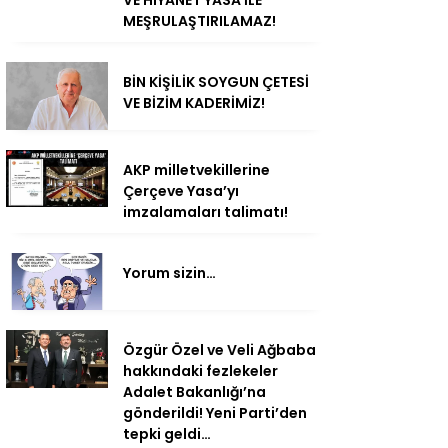
VE HIYANET YASA İLE
MEŞRULAŞTIRILAMAZ!
BİN KİŞİLİK SOYGUN ÇETESİ
VE BİZİM KADERİMİZ!
AKP milletvekillerine
Çerçeve Yasa’yı
imzalamaları talimatı!
Yorum sizin…
Özgür Özel ve Veli Ağbaba
hakkındaki fezlekeler
Adalet Bakanlığı’na
gönderildi! Yeni Parti’den
tepki geldi…