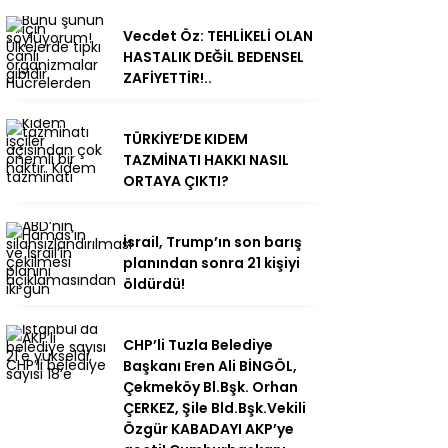
Vecdet Öz: TEHLİKELİ OLAN
HASTALIK DEĞİL BEDENSEL
ZAFİYETTİR!..
TÜRKİYE’DE KIDEM
TAZMİNATI HAKKI NASIL
ORTAYA ÇIKTI?
İsrail, Trump’ın son barış
planından sonra 21 kişiyi
öldürdü!
CHP’li Tuzla Belediye
Başkanı Eren Ali BİNGÖL,
Çekmeköy Bl.Bşk. Orhan
ÇERKEZ, Şile Bld.Bşk.Vekili
Özgür KABADAYI AKP’ye