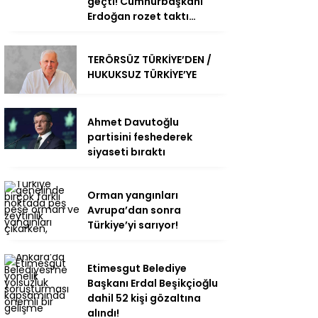
geçti! Cumhurbaşkanı
Erdoğan rozet taktı…
TERÖRSÜZ TÜRKİYE’DEN /
HUKUKSUZ TÜRKİYE’YE
Ahmet Davutoğlu
partisini feshederek
siyaseti bıraktı
Orman yangınları
Avrupa’dan sonra
Türkiye’yi sarıyor!
Etimesgut Belediye
Başkanı Erdal Beşikçioğlu
dahil 52 kişi gözaltına
alındı!