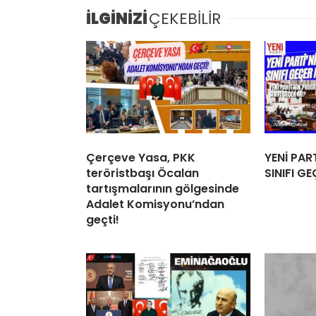
İLGİNİZİ
ÇEKEBİLİR
Çerçeve Yasa, PKK
YENİ PAR
teröristbaşı Öcalan
SINIFI GE
tartışmalarının gölgesinde
Adalet Komisyonu’ndan
geçti!