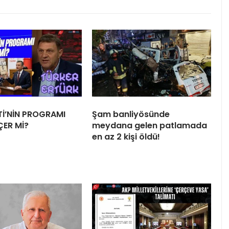
Tİ’NİN PROGRAMI
Şam banliyösünde
ÇER Mİ?
meydana gelen patlamada
en az 2 kişi öldü!