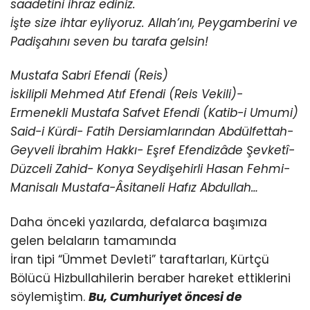
saadetini ihraz ediniz.
İşte size ihtar eyliyoruz. Allah’ını, Peygamberini ve
Padişahını seven bu tarafa gelsin!
Mustafa Sabri Efendi (Reis)
İskilipli Mehmed Atıf Efendi (Reis Vekili)-
Ermenekli Mustafa Safvet Efendi (Katib-i Umumi)
Said-i Kürdi- Fatih Dersiamlarından Abdülfettah-
Geyveli İbrahim Hakkı- Eşref Efendizâde Şevketî-
Düzceli Zahid- Konya Seydişehirli Hasan Fehmi-
Manisalı Mustafa-Âsitaneli Hafız Abdullah…
Daha önceki yazılarda, defalarca başımıza
gelen belaların tamamında
İran tipi “Ümmet Devleti” taraftarları, Kürtçü
Bölücü Hizbullahilerin beraber hareket ettiklerini
söylemiştim.
Bu, Cumhuriyet öncesi de