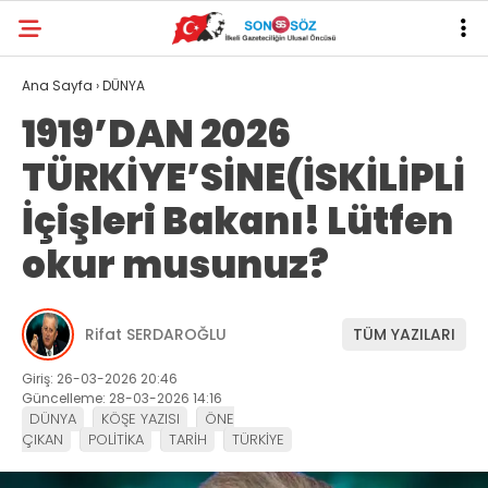
Ana Sayfa
›
DÜNYA
1919’DAN 2026
TÜRKİYE’SİNE(İSKİLİPLİ
İçişleri Bakanı! Lütfen
okur musunuz?
Rifat SERDAROĞLU
TÜM YAZILARI
Giriş: 26-03-2026 20:46
Güncelleme: 28-03-2026 14:16
DÜNYA
KÖŞE YAZISI
ÖNE
ÇIKAN
POLİTİKA
TARİH
TÜRKİYE