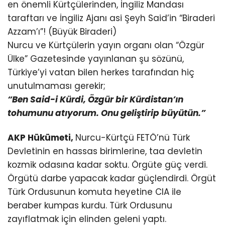
en önemli Kürtçülerinden, İngiliz Mandası
taraftarı ve İngiliz Ajanı asi Şeyh Said’in “Biraderi
Azzam’ı”! (Büyük Biraderi)
Nurcu ve Kürtçülerin yayın organı olan “Özgür
Ülke” Gazetesinde yayınlanan şu sözünü,
Türkiye’yi vatan bilen herkes tarafından hiç
unutulmaması gerekir;
“Ben Said-i Kürdi, Özgür bir Kürdistan’ın
tohumunu atıyorum. Onu geliştirip büyütün.”
AKP Hükümeti,
Nurcu-Kürtçü FETÖ’nü Türk
Devletinin en hassas birimlerine, taa devletin
kozmik odasına kadar soktu. Örgüte güç verdi.
Örgütü darbe yapacak kadar güçlendirdi. Örgüt
Türk Ordusunun komuta heyetine CIA ile
beraber kumpas kurdu. Türk Ordusunu
zayıflatmak için elinden geleni yaptı.