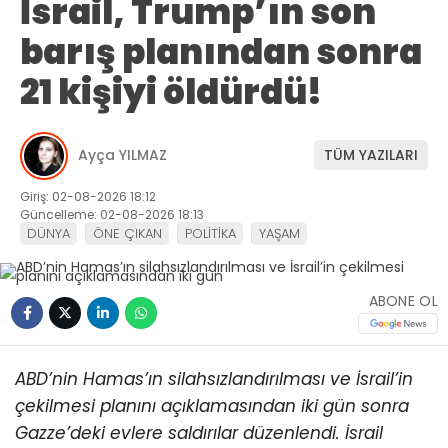
İsrail, Trump’ın son
barış planından sonra
21 kişiyi öldürdü!
Ayça YILMAZ
TÜM YAZILARI
Giriş: 02-08-2026 18:12
Güncelleme: 02-08-2026 18:13
DÜNYA
ÖNE ÇIKAN
POLİTİKA
YAŞAM
ABONE OL
ABD’nin Hamas’ın silahsızlandırılması ve İsrail’in
çekilmesi planını açıklamasından iki gün sonra
Gazze’deki evlere saldırılar düzenlendi.
İsrail