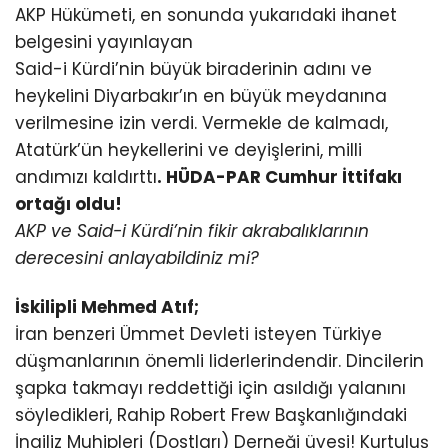
AKP Hükümeti, en sonunda yukarıdaki ihanet
belgesini yayınlayan
Said-i Kürdi’nin büyük biraderinin adını ve
heykelini Diyarbakır’ın en büyük meydanına
verilmesine izin verdi. Vermekle de kalmadı,
Atatürk’ün heykellerini ve deyişlerini, milli
andımızı kaldırttı
. HÜDA-PAR Cumhur İttifakı
ortağı oldu!
AKP ve Said-i Kürdi’nin fikir akrabalıklarının
derecesini anlayabildiniz mi?
İskilipli Mehmed Atıf;
İran benzeri Ümmet Devleti isteyen Türkiye
düşmanlarının önemli liderlerindendir. Dincilerin
şapka takmayı reddettiği için asıldığı yalanını
söyledikleri, Rahip Robert Frew Başkanlığındaki
İngiliz Muhipleri (Dostları) Derneği üyesi! Kurtuluş