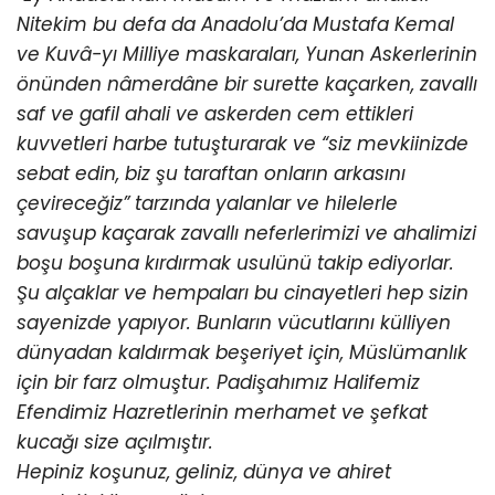
Nitekim bu defa da Anadolu’da Mustafa Kemal
ve Kuvâ-yı Milliye maskaraları, Yunan Askerlerinin
önünden nâmerdâne bir surette kaçarken, zavallı
saf ve gafil ahali ve askerden cem ettikleri
kuvvetleri harbe tutuşturarak ve “siz mevkiinizde
sebat edin, biz şu taraftan onların arkasını
çevireceğiz” tarzında yalanlar ve hilelerle
savuşup kaçarak zavallı neferlerimizi ve ahalimizi
boşu boşuna kırdırmak usulünü takip ediyorlar.
Şu alçaklar ve hempaları bu cinayetleri hep sizin
sayenizde yapıyor. Bunların vücutlarını külliyen
dünyadan kaldırmak beşeriyet için, Müslümanlık
için bir farz olmuştur. Padişahımız Halifemiz
Efendimiz Hazretlerinin merhamet ve şefkat
kucağı size açılmıştır.
Hepiniz koşunuz, geliniz, dünya ve ahiret