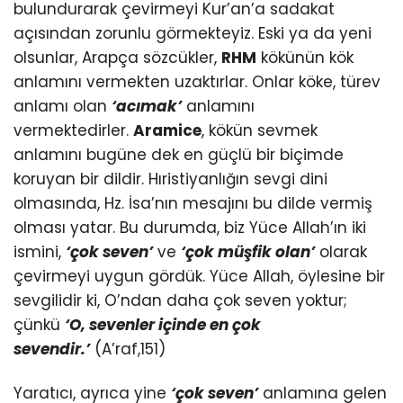
bulundurarak çevirmeyi Kur’an’a sadakat
açısından zorunlu görmekteyiz. Eski ya da yeni
olsunlar, Arapça sözcükler,
RHM
kökünün kök
anlamını vermekten uzaktırlar. Onlar köke, türev
anlamı olan
‘acımak’
anlamını
vermektedirler.
Aramice
, kökün sevmek
anlamını bugüne dek en güçlü bir biçimde
koruyan bir dildir. Hıristiyanlığın sevgi dini
olmasında, Hz. İsa’nın mesajını bu dilde vermiş
olması yatar. Bu durumda, biz Yüce Allah’ın iki
ismini,
‘çok seven’
ve
‘çok müşfik olan’
olarak
çevirmeyi uygun gördük. Yüce Allah, öylesine bir
sevgilidir ki, O’ndan daha çok seven yoktur;
çünkü
‘O, sevenler içinde en çok
sevendir.’
(A’raf,151)
Yaratıcı, ayrıca yine
‘çok seven’
anlamına gelen