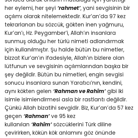
her eylemi, her şeyi
‘rahmet’
, yani sevgisinin bir
açılımı olarak nitelemektedir. Kur’an’da 97 kez
tekrarlanan bu sözcük, gökten inen yağmuru,
Kur’an’ı, Hz. Peygamber’i, Allah’ın insanlara
sunmuş olduğu her türlü nimeti adlandırmak
için kullanılmıştır. Şu halde bütün bu nimetler,
bizzat Kur’an’ın ifadesiyle, Allah’ın bizlere olan
lütfunun ve sevgisinin açılımlarından başka bir
şey değildir. Bütün bu nimetleri, engin sevgisi
sonucu insanlara sunan Yaratıcı’nın, kendini,
aynı kökten gelen
‘Rahman ve Rahîm’
gibi iki
isimle isimlendirmesi asla bir rastlantı değildir.
Çünkü Allah bizatihi sevgidir. Biz, Kur’an’da 57 kez
geçen
‘Rahman’
ve 95 kez
kullanılan
‘Rahîm’
sözcüklerini Türk diline
çevirirken, kökün kök anlamını göz önünde