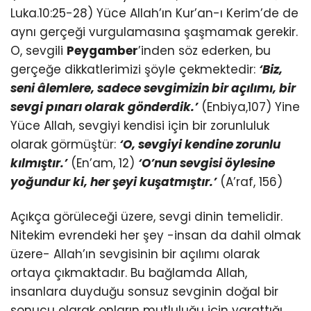
Luka.10:25-28) Yüce Allah’ın Kur’an-ı Kerim’de de
aynı gerçeği vurgulamasına şaşmamak gerekir.
O, sevgili
Peygamber
’inden söz ederken, bu
gerçeğe dikkatlerimizi şöyle çekmektedir:
‘Biz,
seni âlemlere, sadece sevgimizin bir açılımı, bir
sevgi pınarı olarak gönderdik.’
(Enbiya,107) Yine
Yüce Allah, sevgiyi kendisi için bir zorunluluk
olarak görmüştür:
‘O, sevgiyi kendine zorunlu
kılmıştır.’
(En’am, 12)
‘O’nun sevgisi öylesine
yoğundur ki, her şeyi kuşatmıştır.’
(A’raf, 156)
Açıkça görüleceği üzere, sevgi dinin temelidir.
Nitekim evrendeki her şey -insan da dahil olmak
üzere- Allah’ın sevgisinin bir açılımı olarak
ortaya çıkmaktadır. Bu bağlamda Allah,
insanlara duyduğu sonsuz sevginin doğal bir
sonucu olarak onların mutluluğu için yarattığı