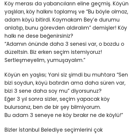
Köy merası da yabancıların eline geçmiş. Köyün
yaşlıları, köy halkını toplamış ve “Bu böyle olmaz,
adam köyü bitirdi. Kaymakam Bey’e durumu
anlatıp, bunu görevden aldıralım” demişler! Köy
halkı ne dese beğenirsiniz?
“Adamın önünde daha 3 senesi var, o bozdu o
düzeltsin. Biz erken seçim istemiyoruz!
Sertleşmeyelim, yumuşayalım.”
Köyün en yaşlısı; Yani siz şimdi bu muhtara “Sen
bizi soydun, köyü batırdın ama daha süren var,
bizi 3 sene daha soy mu” diyorsunuz?
Eğer 3 yıl sonra sizler, seçim yapacak köy
bulursanız, ben de bir şey bilmiyorum.
Bu adam 3 seneye ne köy bırakır ne de köylü!”
Bizler İstanbul Belediye seçimlerini çok