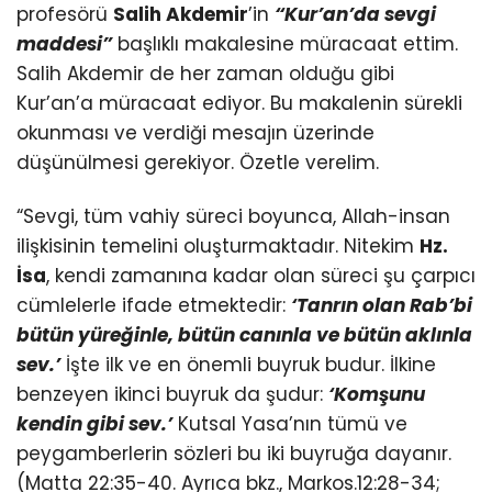
profesörü
Salih Akdemir
’in
“Kur’an’da sevgi
maddesi”
başlıklı makalesine müracaat ettim.
Salih Akdemir de her zaman olduğu gibi
Kur’an’a müracaat ediyor. Bu makalenin sürekli
okunması ve verdiği mesajın üzerinde
düşünülmesi gerekiyor. Özetle verelim.
“Sevgi, tüm vahiy süreci boyunca, Allah-insan
ilişkisinin temelini oluşturmaktadır. Nitekim
Hz.
İsa
, kendi zamanına kadar olan süreci şu çarpıcı
cümlelerle ifade etmektedir:
‘Tanrın olan Rab’bi
bütün yüreğinle, bütün canınla ve bütün aklınla
sev.’
İşte ilk ve en önemli buyruk budur. İlkine
benzeyen ikinci buyruk da şudur:
‘Komşunu
kendin gibi sev.’
Kutsal Yasa’nın tümü ve
peygamberlerin sözleri bu iki buyruğa dayanır.
(Matta 22:35-40. Ayrıca bkz., Markos.12:28-34;