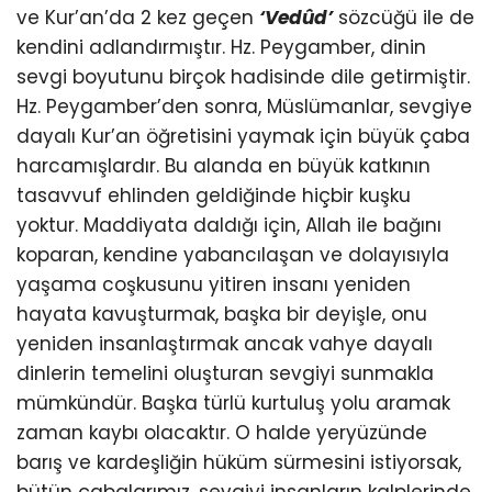
ve Kur’an’da 2 kez geçen
‘Vedûd’
sözcüğü ile de
kendini adlandırmıştır. Hz. Peygamber, dinin
sevgi boyutunu birçok hadisinde dile getirmiştir.
Hz. Peygamber’den sonra, Müslümanlar, sevgiye
dayalı Kur’an öğretisini yaymak için büyük çaba
harcamışlardır. Bu alanda en büyük katkının
tasavvuf ehlinden geldiğinde hiçbir kuşku
yoktur. Maddiyata daldığı için, Allah ile bağını
koparan, kendine yabancılaşan ve dolayısıyla
yaşama coşkusunu yitiren insanı yeniden
hayata kavuşturmak, başka bir deyişle, onu
yeniden insanlaştırmak ancak vahye dayalı
dinlerin temelini oluşturan sevgiyi sunmakla
mümkündür. Başka türlü kurtuluş yolu aramak
zaman kaybı olacaktır. O halde yeryüzünde
barış ve kardeşliğin hüküm sürmesini istiyorsak,
bütün çabalarımız, sevgiyi insanların kalplerinde