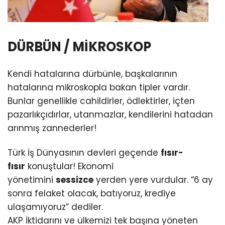
DÜRBÜN / MİKROSKOP
Kendi hatalarına dürbünle, başkalarının
hatalarına mikroskopla bakan tipler vardır.
Bunlar genellikle cahildirler, ödlektirler, içten
pazarlıkçıdırlar, utanmazlar, kendilerini hatadan
arınmış zannederler!
Türk İş Dünyasının devleri geçende
fısır-
fısır
konuştular! Ekonomi
yönetimini
sessizce
yerden yere vurdular. “6 ay
sonra felaket olacak, batıyoruz, krediye
ulaşamıyoruz” dediler.
AKP İktidarını ve ülkemizi tek başına yöneten